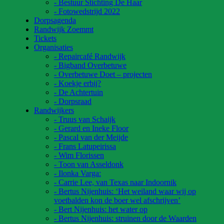
- Bestuur Stichting De Haar
- Fotowedstrijd 2022
Dorpsagenda
Randwijk Zoemmt
Tickets
Organisaties
- Repaircafé Randwijk
- Bigband Overbetuwe
- Overbetuwe Doet – projecten
- Koekje erbij?
- De Achtertuin
- Dorpsraad
Randwijkers
- Truus van Schaijk
- Gerard en Ineke Floor
- Pascal van der Meijde
- Frans Latupeirissa
- Wim Florissen
- Toon van Asseldonk
- Ilonka Varga:
- Carrie Lee, van Texas naar Indoornik
- Bertus Nijenhuis: ‘Het weiland waar wij op
voetbalden kon de boer wel afschrijven’
- Bert Nijenhuis: het water op
- Bertus Nijenhuis: struinen door de Waarden