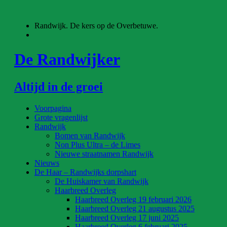
Ga
naar
Randwijk. De kers op de Overbetuwe.
de
inhoud
De Randwijker
Altijd in de groei
Voorpagina
Grote vragenlijst
Randwijk
Bomen van Randwijk
Non Plus Ultra – de Limes
Nieuwe straatnamen Randwijk
Nieuws
De Haar – Randwijks dorpshart
De Huiskamer van Randwijk
Haarbreed Overleg
Haarbreed Overleg 19 februari 2026
Haarbreed Overleg 21 augustus 2025
Haarbreed Overleg 17 juni 2025
Haarbreed Overleg 6 februari 2025