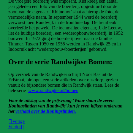
De vroegere boerderij was imposant. Riet kreeg een aantal
jaar geleden een foto van de boerderij, opgestuurd door de
zoon van de eigenaar. ‘Rhijnouw’ staat achterop de foto, de
vermoedelijke naam. In september 1944 werd de boerderij
verwoest toen Randwijk in de frontlinie lag. De treurbeuk
overleefde het geweld. De toenmalige eigenaar, J. de Leeuw,
liet de huidige boerderij, een wederopbouwboerderij, in 1952
bouwen. In 1972 ging de boerderij over naar de familie
Timmer. Tussen 1950 en 1955 werden in Randwijk 25 en in
Indoornik acht ‘wederopbouwboerderijen’ gebouwd.
Over de serie Randwijkse Bomen:
Op verzoek van de Randwijker schrijft Noor Bas uit de
Erfstraat, biologe, een serie artikelen over ons dorp, gezien
vanuit de bijzondere bomen die in Randwijk staan. Lees de
hele serie
www.randwijker.nl/bomen
Voor de uitslag van de prijsvraag ‘Waar staan de zeven
Koningslinden van Randwijk’ kun je even kijken onderaan
het
verhaal over de Koningslinden.
Vorige
Verder