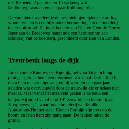
met 8 koeien, 2 paarden en 15 varkens, wat
landbouwgewassen en een paar fruitbongerdjes’.
De varenbeuk overleefde de beschietingen tijdens de oorlog
wonderwel en is een bijzondere herinnering aan de boerderij
die er ooit stond. En in de keuken van Rijk en Hendrie Doeze
Jager aan de Bredeweg hangt nòg een herinnering: een
schilderij van de boerderij, geschilderd door Ben van Londen.
Treurbeuk langs de dijk
Links van de Randwijkse Rijndijk, net voordat je richting
pont gaat, zie je hem: een treurbeuk. Zo vanaf de dijk lijkt hij
misschien niet zo imposant, en hij werd tot een paar jaar
geleden wat overvleugeld door de treurwilg die er helaas niet
meer is. Maar vanaf het maaiveld gezien is de beuk een
e
kanjer. Hij stond vanaf eind 19
eeuw bij een boerderij aan
Knoppersweg 1, waar nu de boerderij van familie
Augustinus-Timmer staat. Riet en Formijn zijn trots op de
boom, en laten hem zijn gang gaan. De takken raken de
grond.