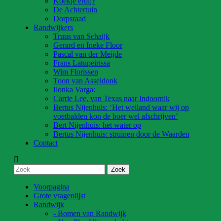
Koekje erbij?
De Achtertuin
Dorpsraad
Randwijkers
Truus van Schaijk
Gerard en Ineke Floor
Pascal van der Meijde
Frans Latupeirissa
Wim Florissen
Toon van Asseldonk
Ilonka Varga:
Carrie Lee, van Texas naar Indoornik
Bertus Nijenhuis: ‘Het weiland waar wij op
voetbalden kon de boer wel afschrijven’
Bert Nijenhuis: het water op
Bertus Nijenhuis: struinen door de Waarden
Contact
Voorpagina
Grote vragenlijst
Randwijk
- Bomen van Randwijk