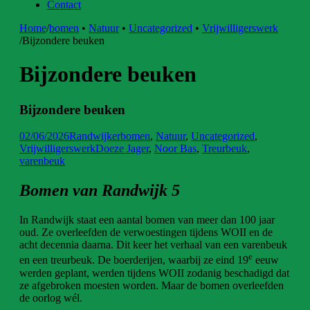
Contact
Home
/
bomen
•
Natuur
•
Uncategorized
•
Vrijwilligerswerk
/
Bijzondere beuken
Bijzondere beuken
Bijzondere beuken
02/06/2026
Randwijker
bomen
,
Natuur
,
Uncategorized
,
Vrijwilligerswerk
Doeze Jager
,
Noor Bas
,
Treurbeuk
,
varenbeuk
Bomen van Randwijk 5
In Randwijk staat een aantal bomen van meer dan 100 jaar
oud. Ze overleefden de verwoestingen tijdens WOII en de
acht decennia daarna. Dit keer het verhaal van een varenbeuk
e
en een treurbeuk. De boerderijen, waarbij ze eind 19
eeuw
werden geplant, werden tijdens WOII zodanig beschadigd dat
ze afgebroken moesten worden. Maar de bomen overleefden
de oorlog wél.