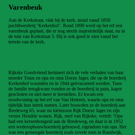
Varenbeuk
Aan de Kerkstraat, vlak bij de kerk, stond vanaf 1850
pachtboerderij ‘Kerkenhof’. Rond 1890 werd op het erf een
varenbeuk geplant, die er nog steeds majesteitelijk staat, nu in
de tuin van Kerkstraat 3. Hij is ook goed te zien vanaf het
terrein van de kerk.
Rijkske Goedvriend herinnert zich de vele verhalen van haar
moeder Truus en opa en oma Doeze Jager, die op de boerderij
Kerkenhof woonden en in 1944 geëvacueerd werden. Toen
de familie terugkwam vonden ze de boerderij in puin, kapot
geschoten en niet meer te herstellen. Er kwam een
noodwoning op het erf van Van Heteren, waarin opa en oma
tijdelijk hun intrek namen. Later bouwden ze de boerderij aan
Bredeweg 65, waar nu kleinzoon Rijk Doeze Jager en zijn
vrouw Hendrie wonen. Rijk, neef van Rijkske, vertelt: ‘Opa
had een kersenbongerd aan de Bredeweg, en daar is in 1952
een wederopbouwboerderij gebouwd, eigendom van opa. Het
was een gemengde boerderij zoals zovele toen in Randwijk,