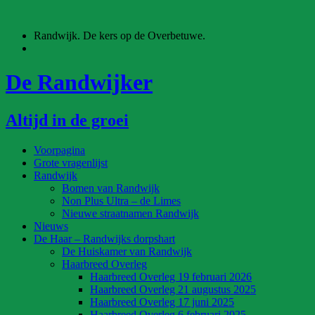
Ga
naar
Randwijk. De kers op de Overbetuwe.
de
inhoud
De Randwijker
Altijd in de groei
Voorpagina
Grote vragenlijst
Randwijk
Bomen van Randwijk
Non Plus Ultra – de Limes
Nieuwe straatnamen Randwijk
Nieuws
De Haar – Randwijks dorpshart
De Huiskamer van Randwijk
Haarbreed Overleg
Haarbreed Overleg 19 februari 2026
Haarbreed Overleg 21 augustus 2025
Haarbreed Overleg 17 juni 2025
Haarbreed Overleg 6 februari 2025