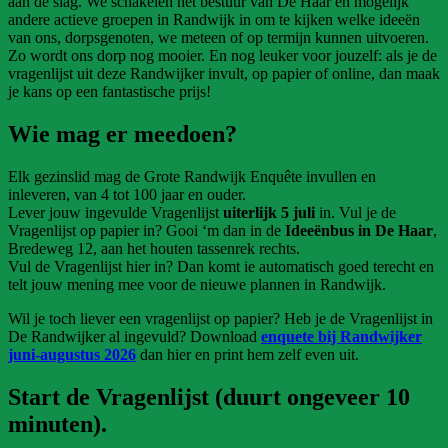
aan de slag. We schakelen het bestuur van De Haar en mogelijk
andere actieve groepen in Randwijk in om te kijken welke ideeën
van ons, dorpsgenoten, we meteen of op termijn kunnen uitvoeren.
Zo wordt ons dorp nog mooier. En nog leuker voor jouzelf: als je de
vragenlijst uit deze Randwijker invult, op papier of online, dan maak
je kans op een fantastische prijs!
Wie mag er meedoen?
Elk gezinslid mag de Grote Randwijk Enquête invullen en
inleveren, van 4 tot 100 jaar en ouder.
Lever jouw ingevulde Vragenlijst
uiterlijk 5 juli
in. Vul je de
Vragenlijst op papier in? Gooi ‘m dan in de
Ideeënbus in De Haar
,
Bredeweg 12, aan het houten tassenrek rechts.
Vul de Vragenlijst hier in? Dan komt ie automatisch goed terecht en
telt jouw mening mee voor de nieuwe plannen in Randwijk.
Wil je toch liever een vragenlijst op papier? Heb je de Vragenlijst in
De Randwijker al ingevuld? Download
enquete bij Randwijker
juni-augustus 2026
dan hier en print hem zelf even uit.
Start de Vragenlijst (duurt ongeveer 10
minuten).