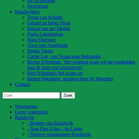
De Achtertuin
Dorpsraad
Randwijkers
Truus van Schaijk
Gerard en Ineke Floor
Pascal van der Meijde
Frans Latupeirissa
Wim Florissen
Toon van Asseldonk
Ilonka Varga:
Carrie Lee, van Texas naar Indoornik
Bertus Nijenhuis: ‘Het weiland waar wij op voetbalden
kon de boer wel afschrijven’
Bert Nijenhuis: het water op
Bertus Nijenhuis: struinen door de Waarden
Contact
Voorpagina
Grote vragenlijst
Randwijk
- Bomen van Randwijk
- Non Plus Ultra – de Limes
- Nieuwe straatnamen Randwijk