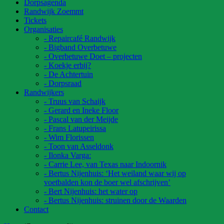
Dorpsagenda
Randwijk Zoemmt
Tickets
Organisaties
- Repaircafé Randwijk
- Bigband Overbetuwe
- Overbetuwe Doet – projecten
- Koekje erbij?
- De Achtertuin
- Dorpsraad
Randwijkers
- Truus van Schaijk
- Gerard en Ineke Floor
- Pascal van der Meijde
- Frans Latupeirissa
- Wim Florissen
- Toon van Asseldonk
- Ilonka Varga:
- Carrie Lee, van Texas naar Indoornik
- Bertus Nijenhuis: ‘Het weiland waar wij op
voetbalden kon de boer wel afschrijven’
- Bert Nijenhuis: het water op
- Bertus Nijenhuis: struinen door de Waarden
Contact