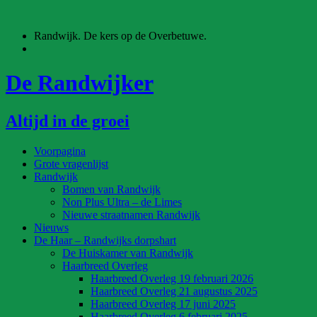
Ga
naar
Randwijk. De kers op de Overbetuwe.
de
inhoud
De Randwijker
Altijd in de groei
Voorpagina
Grote vragenlijst
Randwijk
Bomen van Randwijk
Non Plus Ultra – de Limes
Nieuwe straatnamen Randwijk
Nieuws
De Haar – Randwijks dorpshart
De Huiskamer van Randwijk
Haarbreed Overleg
Haarbreed Overleg 19 februari 2026
Haarbreed Overleg 21 augustus 2025
Haarbreed Overleg 17 juni 2025
Haarbreed Overleg 6 februari 2025