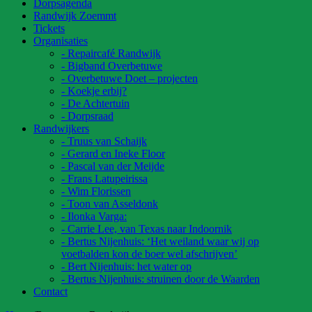
Dorpsagenda
Randwijk Zoemmt
Tickets
Organisaties
- Repaircafé Randwijk
- Bigband Overbetuwe
- Overbetuwe Doet – projecten
- Koekje erbij?
- De Achtertuin
- Dorpsraad
Randwijkers
- Truus van Schaijk
- Gerard en Ineke Floor
- Pascal van der Meijde
- Frans Latupeirissa
- Wim Florissen
- Toon van Asseldonk
- Ilonka Varga:
- Carrie Lee, van Texas naar Indoornik
- Bertus Nijenhuis: ‘Het weiland waar wij op
voetbalden kon de boer wel afschrijven’
- Bert Nijenhuis: het water op
- Bertus Nijenhuis: struinen door de Waarden
Contact