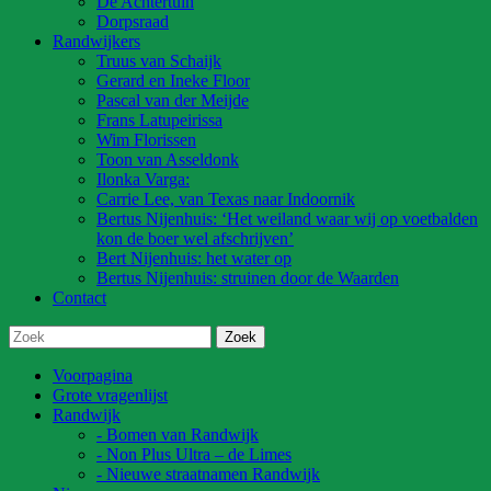
De Achtertuin
Dorpsraad
Randwijkers
Truus van Schaijk
Gerard en Ineke Floor
Pascal van der Meijde
Frans Latupeirissa
Wim Florissen
Toon van Asseldonk
Ilonka Varga:
Carrie Lee, van Texas naar Indoornik
Bertus Nijenhuis: ‘Het weiland waar wij op voetbalden
kon de boer wel afschrijven’
Bert Nijenhuis: het water op
Bertus Nijenhuis: struinen door de Waarden
Contact
Voorpagina
Grote vragenlijst
Randwijk
- Bomen van Randwijk
- Non Plus Ultra – de Limes
- Nieuwe straatnamen Randwijk