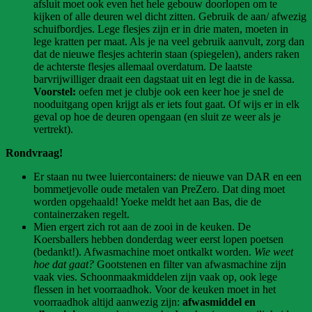
afsluit moet ook even het hele gebouw doorlopen om te
kijken of alle deuren wel dicht zitten. Gebruik de aan/ afwezig
schuifbordjes. Lege flesjes zijn er in drie maten, moeten in
lege kratten per maat. Als je na veel gebruik aanvult, zorg dan
dat de nieuwe flesjes achterin staan (spiegelen), anders raken
de achterste flesjes allemaal overdatum. De laatste
barvrijwilliger draait een dagstaat uit en legt die in de kassa.
Voorstel:
oefen met je clubje ook een keer hoe je snel de
nooduitgang open krijgt als er iets fout gaat. Of wijs er in elk
geval op hoe de deuren opengaan (en sluit ze weer als je
vertrekt).
Rondvraag!
Er staan nu twee luiercontainers: de nieuwe van DAR en een
bommetjevolle oude metalen van PreZero. Dat ding moet
worden opgehaald! Yoeke meldt het aan Bas, die de
containerzaken regelt.
Mien ergert zich rot aan de zooi in de keuken. De
Koersballers hebben donderdag weer eerst lopen poetsen
(bedankt!). Afwasmachine moet ontkalkt worden.
Wie weet
hoe dat gaat?
Gootstenen en filter van afwasmachine zijn
vaak vies. Schoonmaakmiddelen zijn vaak op, ook lege
flessen in het voorraadhok. Voor de keuken moet in het
voorraadhok altijd aanwezig zijn:
afwasmiddel en