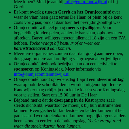
Mee lopen? Meld je aan bij
info@emm-randwijk.nl
of bij
Gerrit.
Er komt
overleg tussen Gerrit en het Oranjecomité
over
waar de vlam heen gaat: terras De Haar, of plein bij de kerk
zoals vorig jaar, omdat daar toen het bevrijdingsontbijt was.
Oranjecomité wil heel graag
meer vrijwilligers
. Voor
begeleiding kinderspelen, achter de bar staan, opbouwen en
afbreken. Barvrijwilligers moeten allemaal 18 zijn en een IVA
hebben.
Yoeke vraagt bij bestuur of er weer een
barinstructieavond
kan komen.
Meerdere organisaties zouden daar dan graag aan mee doen,
dus graag bredere aankondiging via groepsmail vrijwilligers.
Oranjecomité biedt ook bedrijven aan om een activiteit te
sponsoren
op Koningsdag. Meer informatie via
info@oranjecomiterandwijk.nl
Oranjecomité houdt op woensdag 1 april een
ideeënmiddag
waarop ook de schoolkinderen worden uitgenodigd. Iedere
Randwijker mag erbij zijn om leuke ideeën voor Koningsdag
voor te stellen. Start om 15.00 uur in De Haar.
Bigband merkt dat de
doorgang in de Kast
(grote zaal)
steeds dichtslibt, waardoor ze moeilijk bij hun instrumenten
kunnen. Even gecheckt: kinderstoel en ladder kunnen uit het
pad staan. Twee stoelenkarren kunnen mogelijk ergens anders
heen, stonden eerder in de buitenopslag.
Yoeke vraagt rond
waar die stoelenkarren heen kunnen.