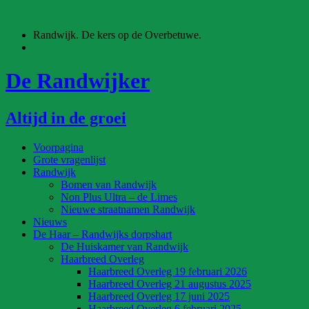
Ga
naar
Randwijk. De kers op de Overbetuwe.
de
inhoud
De Randwijker
Altijd in de groei
Voorpagina
Grote vragenlijst
Randwijk
Bomen van Randwijk
Non Plus Ultra – de Limes
Nieuwe straatnamen Randwijk
Nieuws
De Haar – Randwijks dorpshart
De Huiskamer van Randwijk
Haarbreed Overleg
Haarbreed Overleg 19 februari 2026
Haarbreed Overleg 21 augustus 2025
Haarbreed Overleg 17 juni 2025
Haarbreed Overleg 6 februari 2025