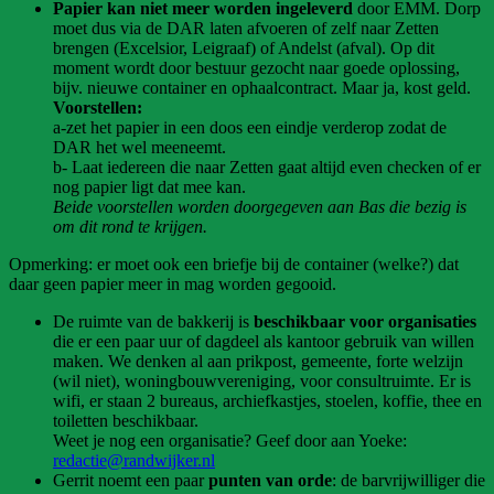
Papier kan niet meer worden ingeleverd
door EMM. Dorp
moet dus via de DAR laten afvoeren of zelf naar Zetten
brengen (Excelsior, Leigraaf) of Andelst (afval). Op dit
moment wordt door bestuur gezocht naar goede oplossing,
bijv. nieuwe container en ophaalcontract. Maar ja, kost geld.
Voorstellen:
a-zet het papier in een doos een eindje verderop zodat de
DAR het wel meeneemt.
b- Laat iedereen die naar Zetten gaat altijd even checken of er
nog papier ligt dat mee kan.
Beide voorstellen worden doorgegeven aan Bas die bezig is
om dit rond te krijgen.
Opmerking: er moet ook een briefje bij de container (welke?) dat
daar geen papier meer in mag worden gegooid.
De ruimte van de bakkerij is
beschikbaar voor organisaties
die er een paar uur of dagdeel als kantoor gebruik van willen
maken. We denken al aan prikpost, gemeente, forte welzijn
(wil niet), woningbouwvereniging, voor consultruimte. Er is
wifi, er staan 2 bureaus, archiefkastjes, stoelen, koffie, thee en
toiletten beschikbaar.
Weet je nog een organisatie? Geef door aan Yoeke:
redactie@randwijker.nl
Gerrit noemt een paar
punten van orde
: de barvrijwilliger die