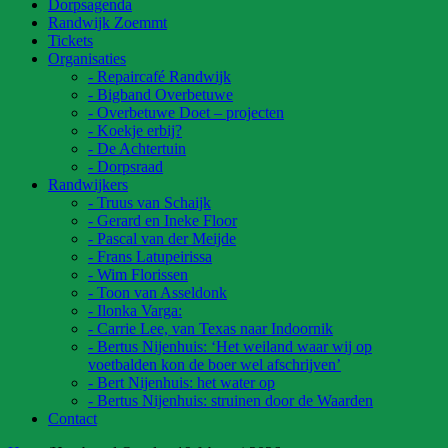
Dorpsagenda
Randwijk Zoemmt
Tickets
Organisaties
- Repaircafé Randwijk
- Bigband Overbetuwe
- Overbetuwe Doet – projecten
- Koekje erbij?
- De Achtertuin
- Dorpsraad
Randwijkers
- Truus van Schaijk
- Gerard en Ineke Floor
- Pascal van der Meijde
- Frans Latupeirissa
- Wim Florissen
- Toon van Asseldonk
- Ilonka Varga:
- Carrie Lee, van Texas naar Indoornik
- Bertus Nijenhuis: ‘Het weiland waar wij op
voetbalden kon de boer wel afschrijven’
- Bert Nijenhuis: het water op
- Bertus Nijenhuis: struinen door de Waarden
Contact