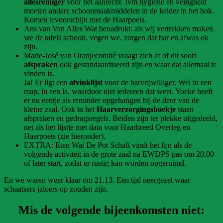
allesreiniger
voor het aanrecht. Ivm hygiene en veiligheid
moeten andere schoonmaakmiddelen in de kelder in het hok.
Komen tevoorschijn met de Haarpoets.
Ans van Van Alles Wat benadrukt: als wij vertrekken maken
we de tafels schoon, vegen we, zorgen dat bar en afwas ok
zijn.
Marie-José van Oranjecomité vraagt zich af of dit soort
afspraken
ook gestandaardiseerd zijn en waar dat allemaal te
vinden is.
Ja! Er ligt een
afvinklijst
voor de barvrijwilliger. Wel in een
map, in een la, waardoor niet iedereen dat weet. Yoeke heeft
er nu eentje als reminder opgehangen bij de deur van de
kleine zaal. Ook in het
Haarverzorgingsboekje
staan
afspraken en gedragsregels. Beiden zijn ter plekke uitgedeeld,
net als het lijstje met data voor Haarbreed Overleg en
Haarpoets (zie hieronder).
EXTRA: Eten Wat De Pot Schaft vindt het fijn als de
volgende activiteit in de grote zaal na EWDPS pas om 20.00
of later start, zodat er rustig kan worden opgeruimd.
En we waren weer klaar om 21.13. Een tijd neergezet waar
schaatsers jaloers op zouden zijn.
Mis de volgende bijeenkomsten niet: