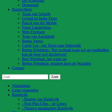
De Achtertuin
Dorpsraad
Randwijkers
Truus van Schaijk
Gerard en Ineke Floor
Pascal van der Meijde
Frans Latupeirissa
Wim Florissen
Toon van Asseldonk
Ilonka Varga:
Carrie Lee, van Texas naar Indoornik
Bertus Nijenhuis: ‘Het weiland waar wij op voetbalden
kon de boer wel afschrijven’
Bert Nijenhuis: het water op
Bertus Nijenhuis: struinen door de Waarden
Contact
Voorpagina
Grote vragenlijst
Randwijk
- Bomen van Randwijk
- Non Plus Ultra – de Limes
- Nieuwe straatnamen Randwijk