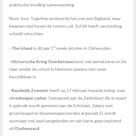
praktische invulling samenwerking.
Noot: koor Together probeerde het ook met Bigband, maar
kwamen niet boven de toeters uit. V.A.W. heeft versterking,
scheelt misschien.
e
–
The Island
is dit jaar 1
week oktober in Opheusden.
–
Historische Kring Overbetuwe
komt ook aantal keren in De
Haar omdat de school in Hemmen opeens niet meer
beschikbaar is.
–
Randwijk Zoemmt
heeft op 27 februari tweede lezing: over
streekeigen zaden
. Gekoppeld aan de Zadenkast die in maart
in gebruik wordt genomen aan de Erfstraat. Zakjes met
groentezaad en bloemenzaad worden al gevuld. Er wordt
spontaan ook zaad aangeboden en van harte geaccepteerd
uit
Dodewaard.