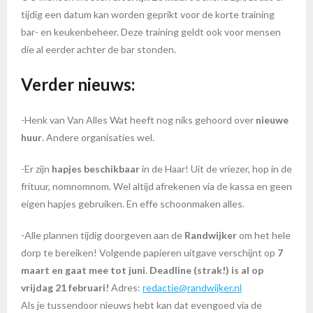
tijdig een datum kan worden geprikt voor de korte training
bar- en keukenbeheer. Deze training geldt ook voor mensen
die al eerder achter de bar stonden.
Verder nieuws:
-Henk van Van Alles Wat heeft nog niks gehoord over
nieuwe
huur
. Andere organisaties wel.
-Er zijn
hapjes beschikbaar
in de Haar! Uit de vriezer, hop in de
frituur, nomnomnom. Wel altijd afrekenen via de kassa en geen
eigen hapjes gebruiken. En effe schoonmaken alles.
-Alle plannen tijdig doorgeven aan de
Randwijker
om het hele
dorp te bereiken! Volgende papieren uitgave verschijnt op
7
maart en gaat mee tot juni
.
Deadline (strak!) is al op
vrijdag 21 februari!
Adres:
redactie@randwijker.nl
Als je tussendoor nieuws hebt kan dat evengoed via de