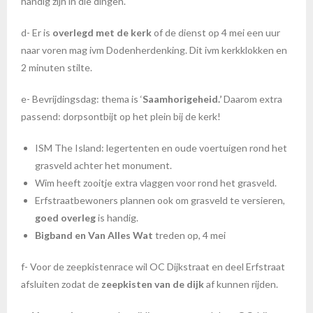
handig zijn in die dingen.
d- Er is
overlegd met de kerk
of de dienst op 4 mei een uur
naar voren mag ivm Dodenherdenking. Dit ivm kerkklokken en
2 minuten stilte.
e- Bevrijdingsdag: thema is ‘
Saamhorigeheid.’
Daarom extra
passend: dorpsontbijt op het plein bij de kerk!
ISM The Island: legertenten en oude voertuigen rond het
grasveld achter het monument.
Wim heeft zooitje extra vlaggen voor rond het grasveld.
Erfstraatbewoners plannen ook om grasveld te versieren,
goed overleg
is handig.
Bigband en Van Alles Wat
treden op, 4 mei
f- Voor de zeepkistenrace wil OC Dijkstraat en deel Erfstraat
afsluiten zodat de
zeepkisten van de dijk
af kunnen rijden.