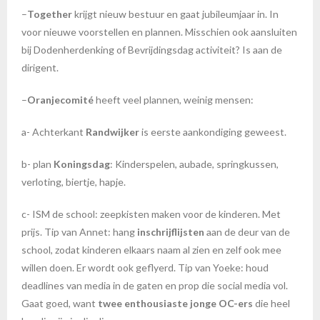
–
Together
krijgt nieuw bestuur en gaat jubileumjaar in. In
voor nieuwe voorstellen en plannen. Misschien ook aansluiten
bij Dodenherdenking of Bevrijdingsdag activiteit? Is aan de
dirigent.
–
Oranjecomité
heeft veel plannen, weinig mensen:
a- Achterkant
Randwijker
is eerste aankondiging geweest.
b- plan
Koningsdag
: Kinderspelen, aubade, springkussen,
verloting, biertje, hapje.
c- ISM de school: zeepkisten maken voor de kinderen. Met
prijs. Tip van Annet: hang
inschrijflijsten
aan de deur van de
school, zodat kinderen elkaars naam al zien en zelf ook mee
willen doen. Er wordt ook geflyerd. Tip van Yoeke: houd
deadlines van media in de gaten en prop die social media vol.
Gaat goed, want
twee enthousiaste jonge OC-ers
die heel