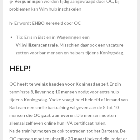
g-
Vergunningen
worden tijdig aangevraagd door OC, bij
problemen kan Wim hulp inschakelen
h- Er wordt
EHBO
geregeld door OC
Tip: Er is in Elst en in Wageningen een
Vrijwilligerscentrale
. Misschien daar ook een vacature
zetten voor bar-mensen en helpers tijdens Koningsdag.
HELP!
OC heeft te
weinig handen voor Koningsdag
zelf. Er zijn
tenminste 8, liever nog
10 mensen
nodig voor extra hulp
tijdens Koningsdag. Yoeke vraagt heel beleefd of iemand van
Barteam een snelle bartraining wil geven aan de 8 tot 10
mensen
die OC gaat aanleveren
. Die mensen moeten
allemaal zelf even online hun IVA certificaat halen.
Na de training mogen ze ook toetreden tot het Barteam. De
OC-mensen moeten
uiterlijk 20 maart
bekend zijn, zodat er