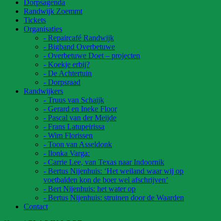
Dorpsagenda
Randwijk Zoemmt
Tickets
Organisaties
- Repaircafé Randwijk
- Bigband Overbetuwe
- Overbetuwe Doet – projecten
- Koekje erbij?
- De Achtertuin
- Dorpsraad
Randwijkers
- Truus van Schaijk
- Gerard en Ineke Floor
- Pascal van der Meijde
- Frans Latupeirissa
- Wim Florissen
- Toon van Asseldonk
- Ilonka Varga:
- Carrie Lee, van Texas naar Indoornik
- Bertus Nijenhuis: ‘Het weiland waar wij op
voetbalden kon de boer wel afschrijven’
- Bert Nijenhuis: het water op
- Bertus Nijenhuis: struinen door de Waarden
Contact