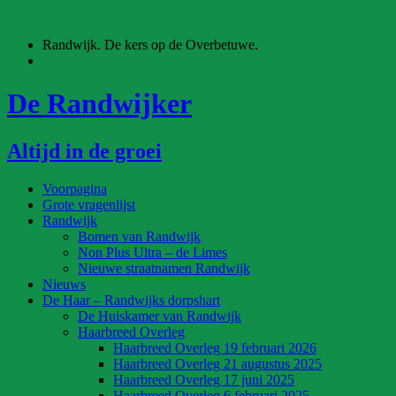
Ga
naar
Randwijk. De kers op de Overbetuwe.
de
inhoud
De Randwijker
Altijd in de groei
Voorpagina
Grote vragenlijst
Randwijk
Bomen van Randwijk
Non Plus Ultra – de Limes
Nieuwe straatnamen Randwijk
Nieuws
De Haar – Randwijks dorpshart
De Huiskamer van Randwijk
Haarbreed Overleg
Haarbreed Overleg 19 februari 2026
Haarbreed Overleg 21 augustus 2025
Haarbreed Overleg 17 juni 2025
Haarbreed Overleg 6 februari 2025