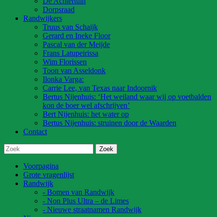
De Achtertuin
Dorpsraad
Randwijkers
Truus van Schaijk
Gerard en Ineke Floor
Pascal van der Meijde
Frans Latupeirissa
Wim Florissen
Toon van Asseldonk
Ilonka Varga:
Carrie Lee, van Texas naar Indoornik
Bertus Nijenhuis: ‘Het weiland waar wij op voetbalden
kon de boer wel afschrijven’
Bert Nijenhuis: het water op
Bertus Nijenhuis: struinen door de Waarden
Contact
Voorpagina
Grote vragenlijst
Randwijk
- Bomen van Randwijk
- Non Plus Ultra – de Limes
- Nieuwe straatnamen Randwijk