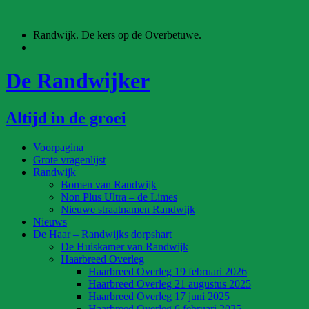
Ga
naar
Randwijk. De kers op de Overbetuwe.
de
inhoud
De Randwijker
Altijd in de groei
Voorpagina
Grote vragenlijst
Randwijk
Bomen van Randwijk
Non Plus Ultra – de Limes
Nieuwe straatnamen Randwijk
Nieuws
De Haar – Randwijks dorpshart
De Huiskamer van Randwijk
Haarbreed Overleg
Haarbreed Overleg 19 februari 2026
Haarbreed Overleg 21 augustus 2025
Haarbreed Overleg 17 juni 2025
Haarbreed Overleg 6 februari 2025