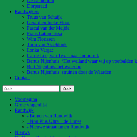
De Achtertuin
Dorpsraad
Randwijkers
Truus van Schaijk
Gerard en Ineke Floor
Pascal van der Meijde
Frans Latupeirissa
Wim Florissen
Toon van Asseldonk
Ilonka Varga:
Carrie Lee, van Texas naar Indoornik
Bertus Nijenhuis: ‘Het weiland waar wij op voetbalden k
Bert Nijenhuis: het water op
Bertus Nijenhuis: struinen door de Waarden
Contact
Voorpagina
Grote vragenlijst
Randwijk
- Bomen van Randwijk
- Non Plus Ultra – de Limes
- Nieuwe straatnamen Randwijk
Nieuws