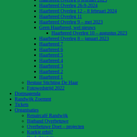
Haarbreed Overleg 26-9-2024
Haarbreed Overleg 12 – 8 februari 2024
Haarbreed Overleg 11
Haarbreed Overleg 9 – mei 2023
Geen Haarbreed, wel nieuws
Haarbreed Overleg 10 – augustus 2023
Haarbreed Overleg 8 – januari 2023
Haarbreed 7
Haarbreed 6
Haarbreed 5
Haarbreed 4
Haarbreed 3
Haarbreed 2
Haarbreed 1
Bestuur Stichting De Haar
Fotowedstrijd 2022
Dorpsagenda
Randwijk Zoemmt
Tickets
Organisaties
Repaircafé Randwijk
Bigband Overbetuwe
Overbetuwe Doet – projecten
Koekje erbij?