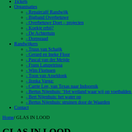
Tickets
Organisaties
- Repaircafé Randwijk
- Bigband Overbetuwe
- Overbetuwe Doet – projecten
- Koekje erbij?
- De Achtertuin
- Dorpsraad
Randwijkers
- Truus van Schaijk
- Gerard en Ineke Floor
- Pascal van der Meijde
- Frans Latupeirissa
- Wim Florissen
- Toon van Asseldonk
- Ilonka Varga:
- Carrie Lee, van Texas naar Indoornik
- Bertus Nijenhuis: ‘Het weiland waar wij op voetbalden
- Bert Nijenhuis: het water op
- Bertus Nijenhuis: struinen door de Waarden
Contact
Home
/
GLAS IN LOOD
GLAS IN LOOD