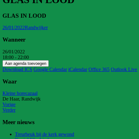
GLAS IN LOOD
26/01/2022
Randwijker
Wanneer
26/01/2022
18:00 - 22:00
Aan agenda toevoegen
Download ICS
Google Calendar
iCalendar
Office 365
Outlook Live
Waar
Kleine horecazaal
De Haar, Randwijk
Vorige
Verder
Meer nieuws
Treurbeuk bij de kerk gewond