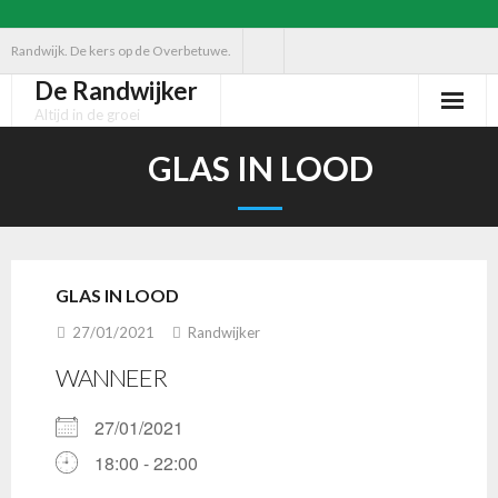
Ga
Randwijk. De kers op de Overbetuwe.
naar
De Randwijker
de
Altijd in de groei
inhoud
GLAS IN LOOD
GLAS IN LOOD
27/01/2021
Randwijker
WANNEER
27/01/2021
18:00 - 22:00