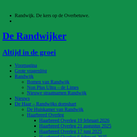
Ga
naar
Randwijk. De kers op de Overbetuwe.
de
inhoud
De Randwijker
Altijd in de groei
Voorpagina
Grote vragenlijst
Randwijk
Bomen van Randwijk
Non Plus Ultra – de Limes
Nieuwe straatnamen Randwijk
Nieuws
De Haar – Randwijks dorpshart
De Huiskamer van Randwijk
Haarbreed Overleg
Haarbreed Overleg 19 februari 2026
Haarbreed Overleg 21 augustus 2025
Haarbreed Overleg 17 juni 2025
Haarbreed Overleg 6 februari 2025