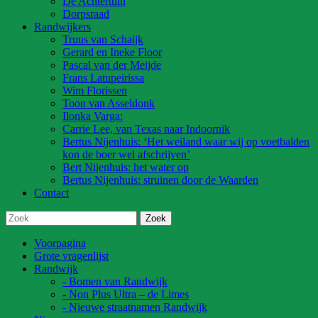
De Achtertuin
Dorpsraad
Randwijkers
Truus van Schaijk
Gerard en Ineke Floor
Pascal van der Meijde
Frans Latupeirissa
Wim Florissen
Toon van Asseldonk
Ilonka Varga:
Carrie Lee, van Texas naar Indoornik
Bertus Nijenhuis: ‘Het weiland waar wij op voetbalden
kon de boer wel afschrijven’
Bert Nijenhuis: het water op
Bertus Nijenhuis: struinen door de Waarden
Contact
Voorpagina
Grote vragenlijst
Randwijk
- Bomen van Randwijk
- Non Plus Ultra – de Limes
- Nieuwe straatnamen Randwijk