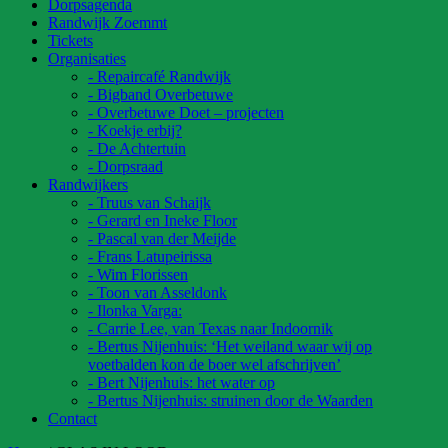
Dorpsagenda
Randwijk Zoemmt
Tickets
Organisaties
- Repaircafé Randwijk
- Bigband Overbetuwe
- Overbetuwe Doet – projecten
- Koekje erbij?
- De Achtertuin
- Dorpsraad
Randwijkers
- Truus van Schaijk
- Gerard en Ineke Floor
- Pascal van der Meijde
- Frans Latupeirissa
- Wim Florissen
- Toon van Asseldonk
- Ilonka Varga:
- Carrie Lee, van Texas naar Indoornik
- Bertus Nijenhuis: ‘Het weiland waar wij op
voetbalden kon de boer wel afschrijven’
- Bert Nijenhuis: het water op
- Bertus Nijenhuis: struinen door de Waarden
Contact