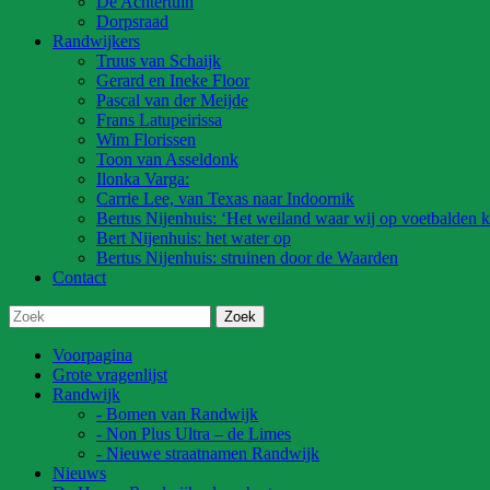
De Achtertuin
Dorpsraad
Randwijkers
Truus van Schaijk
Gerard en Ineke Floor
Pascal van der Meijde
Frans Latupeirissa
Wim Florissen
Toon van Asseldonk
Ilonka Varga:
Carrie Lee, van Texas naar Indoornik
Bertus Nijenhuis: ‘Het weiland waar wij op voetbalden k
Bert Nijenhuis: het water op
Bertus Nijenhuis: struinen door de Waarden
Contact
Voorpagina
Grote vragenlijst
Randwijk
- Bomen van Randwijk
- Non Plus Ultra – de Limes
- Nieuwe straatnamen Randwijk
Nieuws