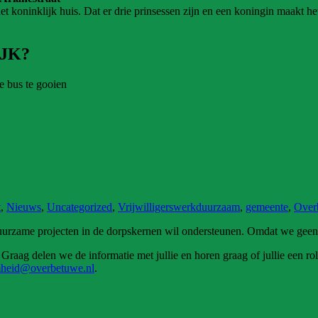
t koninklijk huis. Dat er drie prinsessen zijn en een koningin maakt het
JK?
de bus te gooien
t
,
Nieuws
,
Uncategorized
,
Vrijwilligerswerk
duurzaam
,
gemeente
,
Over
uurzame projecten in de dorpskernen wil ondersteunen. Omdat we geen 
 Graag delen we de informatie met jullie en horen graag of jullie een r
heid@overbetuwe.nl
.