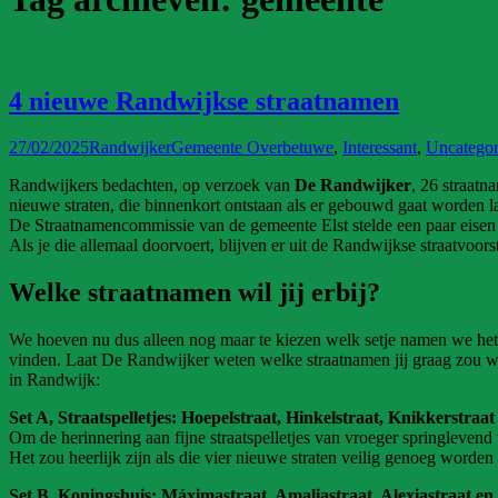
4 nieuwe Randwijkse straatnamen
27/02/2025
Randwijker
Gemeente Overbetuwe
,
Interessant
,
Uncategor
Randwijkers bedachten, op verzoek van
De Randwijker
, 26 straatn
nieuwe straten, die binnenkort ontstaan als er gebouwd gaat worden l
De Straatnamencommissie van de gemeente Elst stelde een paar eise
Als je die allemaal doorvoert, blijven er uit de Randwijkse straatvoors
Welke straatnamen wil jij erbij?
We hoeven nu dus alleen nog maar te kiezen welk setje namen we het
vinden. Laat De Randwijker weten welke straatnamen jij graag zou wi
in Randwijk:
Set A, Straatspelletjes: Hoepelstraat, Hinkelstraat, Knikkerstraat
Om de herinnering aan fijne straatspelletjes van vroeger springlevend
Het zou heerlijk zijn als die vier nieuwe straten veilig genoeg worde
Set B, Koningshuis: Máximastraat, Amaliastraat, Alexiastraat en