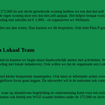
375.000 én een slecht geïsoleerde woning hebben we een doe-het-zel
e eigen woning door een doe-het-zelf aanpak. Het helpen bestaat voora
eling met subsidie tot € 1.000,– en organiseren we Webinars.
t het ons dan weten. Dan kunnen we dit bespreken. Ook trekt Plan-P gra
 en Lokaal Team
en kunnen we begin maart daadwerkelijk starten met activiteiten. We 
eling met lokale initiatieven). Ook willen we dat de organisatie een L
et kleine besparende maatregelen. Ook laten ze informatie achter over a
fixers focus gaan leggen. De uitvoerder wil in de toekomst ook contac
d waar op straatniveau begeleiding en ondersteuning komt voor een isol
moeten ook hierbij een WOZ-waarde hebben onder de 375.000 en slecht g