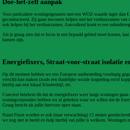
Doe-het-zelf aanpak
Voor particuliere woningeigenaren met een WOZ-waarde lager dan € 
gecontracteerd. Zij gaan inwoners helpen met het verduurzamen van d
ook helpen bij het verduurzamen. Aanvullend komt er een subsidiereg
Als je graag zien dat er focus in een bepaald gebied moet komen, laa
kansen zijn.
Energiefixers, Straat-voor-straat isolatie
Op dit moment hebben we een Europese aanbesteding voorlopig gegund 
verschil kan maken (zoals een duidelijke sociale koppeling en/of kopp
hierbij aan een lokaal Klusbedrijf, etc.
Concreet betekent dit dat de energiefixers weer langs woningen gaan m
woningcorporaties hebben we al gekeken waar we willen dat de Energie
Graag bericht als jullie hiervoor open staan.
Naast Fixen worden er ook (naar verwachting) 15 straten geselecteer
we nog niet in beeld en hulp hierbij van jullie is welkom. Woningen 