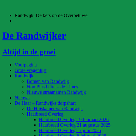
Ga
naar
Randwijk. De kers op de Overbetuwe.
de
inhoud
De Randwijker
Altijd in de groei
Voorpagina
Grote vragenlijst
Randwijk
Bomen van Randwijk
Non Plus Ultra – de Limes
Nieuwe straatnamen Randwijk
Nieuws
De Haar – Randwijks dorpshart
De Huiskamer van Randwijk
Haarbreed Overleg
Haarbreed Overleg 19 februari 2026
Haarbreed Overleg 21 augustus 2025
Haarbreed Overleg 17 juni 2025
Haarbreed Overleg 6 februari 2025