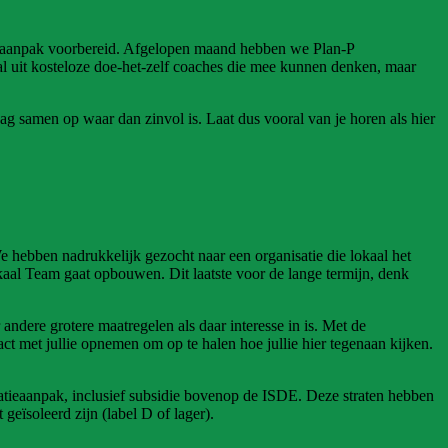
f aanpak voorbereid. Afgelopen maand hebben we Plan-P
l uit kosteloze doe-het-zelf coaches die mee kunnen denken, maar
ag samen op waar dan zinvol is. Laat dus vooral van je horen als hier
hebben nadrukkelijk gezocht naar een organisatie die lokaal het
okaal Team gaat opbouwen. Dit laatste voor de lange termijn, denk
ndere grotere maatregelen als daar interesse in is. Met de
t met jullie opnemen om op te halen hoe jullie hier tegenaan kijken.
atieaanpak, inclusief subsidie bovenop de ISDE. Deze straten hebben
eïsoleerd zijn (label D of lager).