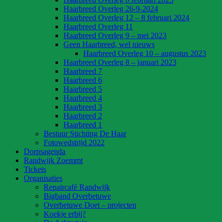
Haarbreed Overleg 26-9-2024
Haarbreed Overleg 12 – 8 februari 2024
Haarbreed Overleg 11
Haarbreed Overleg 9 – mei 2023
Geen Haarbreed, wel nieuws
Haarbreed Overleg 10 – augustus 2023
Haarbreed Overleg 8 – januari 2023
Haarbreed 7
Haarbreed 6
Haarbreed 5
Haarbreed 4
Haarbreed 3
Haarbreed 2
Haarbreed 1
Bestuur Stichting De Haar
Fotowedstrijd 2022
Dorpsagenda
Randwijk Zoemmt
Tickets
Organisaties
Repaircafé Randwijk
Bigband Overbetuwe
Overbetuwe Doet – projecten
Koekje erbij?