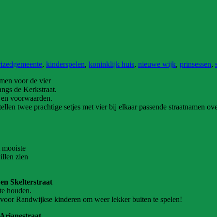
ized
gemeente
,
kinderspelen
,
koninklijk huis
,
nieuwe wijk
,
prinsessen
,
amen voor de vier
angs de Kerkstraat.
n en voorwaarden.
tellen twee prachtige setjes met vier bij elkaar passende straatnamen ove
 mooiste
llen zien
 en Skelterstraat
 te houden.
n voor Randwijkse kinderen om weer lekker buiten te spelen!
 Arianestraat