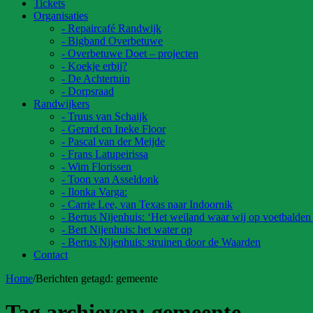
Tickets
Organisaties
- Repaircafé Randwijk
- Bigband Overbetuwe
- Overbetuwe Doet – projecten
- Koekje erbij?
- De Achtertuin
- Dorpsraad
Randwijkers
- Truus van Schaijk
- Gerard en Ineke Floor
- Pascal van der Meijde
- Frans Latupeirissa
- Wim Florissen
- Toon van Asseldonk
- Ilonka Varga:
- Carrie Lee, van Texas naar Indoornik
- Bertus Nijenhuis: ‘Het weiland waar wij op voetbalden
- Bert Nijenhuis: het water op
- Bertus Nijenhuis: struinen door de Waarden
Contact
Home
/
Berichten getagd:
gemeente
Tag archieven:
gemeente