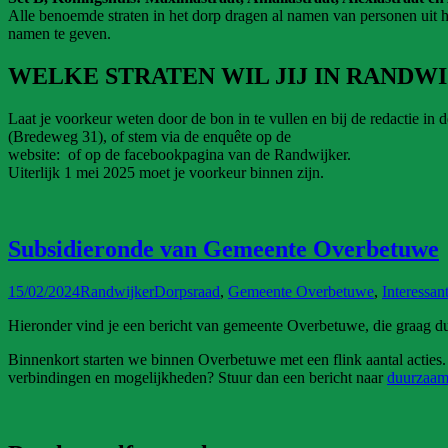
Alle benoemde straten in het dorp dragen al namen van personen uit he
namen te geven.
WELKE STRATEN WIL JIJ IN RANDWI
Laat je voorkeur weten door de bon in te vullen en bij de redactie in 
(Bredeweg 31), of stem via de enquête op de
website: of op de facebookpagina van de Randwijker.
Uiterlijk 1 mei 2025 moet je voorkeur binnen zijn.
Subsidieronde van Gemeente Overbetuwe
15/02/2024
Randwijker
Dorpsraad
,
Gemeente Overbetuwe
,
Interessan
Hieronder vind je een bericht van gemeente Overbetuwe, die graag d
Binnenkort starten we binnen Overbetuwe met een flink aantal acties.
verbindingen en mogelijkheden? Stuur dan een bericht naar
duurzaam