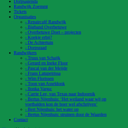
Dorpsagenda
Randwijk Zoemmt
Tickets
Organisaties
- Repaircafé Randwijk
- Bigband Overbetuwe
- Overbetuwe Doet – projecten
- Koekje erbij?
- De Achtertuin
- Dorpsraad
Randwijkers
- Truus van Schaijk
- Gerard en Ineke Floor
- Pascal van der Meijde
- Frans Latupeirissa
- Wim Florissen
- Toon van Asseldonk
- Ilonka Varga:
- Carrie Lee, van Texas naar Indoornik
- Bertus Nijenhuis: ‘Het weiland waar wij op
voetbalden kon de boer wel afschrijven’
- Bert Nijenhuis: het water op
- Bertus Nijenhuis: struinen door de Waarden
Contact