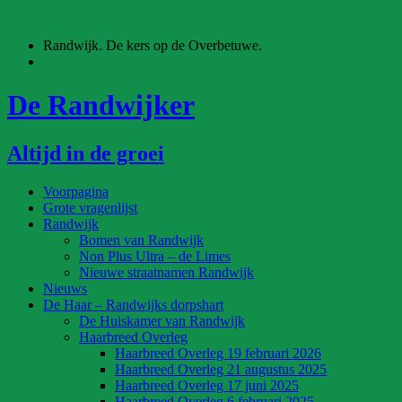
Ga
naar
Randwijk. De kers op de Overbetuwe.
de
inhoud
De Randwijker
Altijd in de groei
Voorpagina
Grote vragenlijst
Randwijk
Bomen van Randwijk
Non Plus Ultra – de Limes
Nieuwe straatnamen Randwijk
Nieuws
De Haar – Randwijks dorpshart
De Huiskamer van Randwijk
Haarbreed Overleg
Haarbreed Overleg 19 februari 2026
Haarbreed Overleg 21 augustus 2025
Haarbreed Overleg 17 juni 2025
Haarbreed Overleg 6 februari 2025