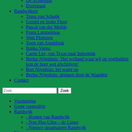
De Achtertuin
Dorpsraad
Randwijkers
Truus van Schaijk
Gerard en Ineke Floor
Pascal van der Meijde
Frans Latupeirissa
Wim Florissen
Toon van Asseldonk
Ilonka Varga:
Carrie Lee, van Texas naar Indoornik
Bertus Nijenhuis: ‘Het weiland waar wij op voetbalden
kon de boer wel afschrijven’
Bert Nijenhuis: het water op
Bertus Nijenhuis: struinen door de Waarden
Contact
Voorpagina
Grote vragenlijst
Randwijk
- Bomen van Randwijk
- Non Plus Ultra – de Limes
- Nieuwe straatnamen Randwijk