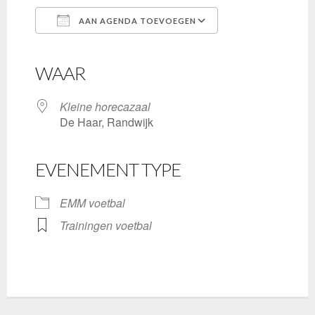
AAN AGENDA TOEVOEGEN
Download ICS
Google Calendar
iCalendar
Office 365
Outlook Live
WAAR
Kleine horecazaal
De Haar, Randwijk
EVENEMENT TYPE
EMM voetbal
Trainingen voetbal