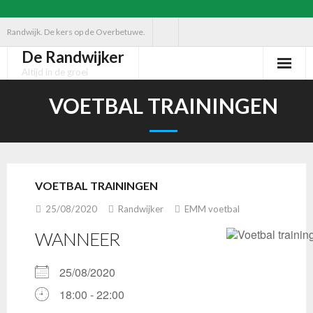
Ga
Randwijk. De kers op de Overbetuwe.
naar
De Randwijker
de
Altijd in de groei
inhoud
VOETBAL TRAININGEN
VOETBAL TRAININGEN
25/08/2020
Randwijker
EMM voetbal
WANNEER
25/08/2020
18:00 - 22:00