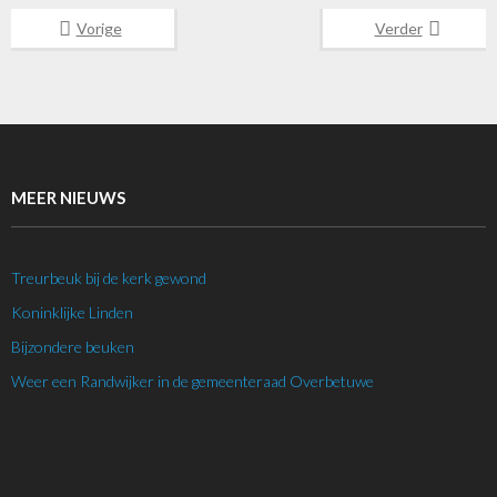
Vorige
Verder
MEER NIEUWS
Treurbeuk bij de kerk gewond
Koninklijke Linden
Bijzondere beuken
Weer een Randwijker in de gemeenteraad Overbetuwe