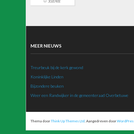
Vorige
MEER NIEUWS
Treurbeuk bij de kerk gewond
Koninklijke Linden
Bijzondere beuken
Weer een Randwijker in de gemeenteraad Overbetuwe
Thema door
Think Up Themes Ltd
. Aangedreven door
WordPres