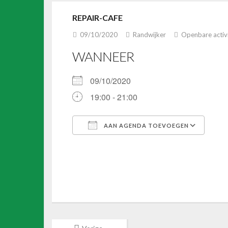
REPAIR-CAFE
09/10/2020
Randwijker
Openbare activi
WANNEER
09/10/2020
19:00 - 21:00
AAN AGENDA TOEVOEGEN
Download ICS
Google Calendar
iCalendar
Office 365
Outlook Li