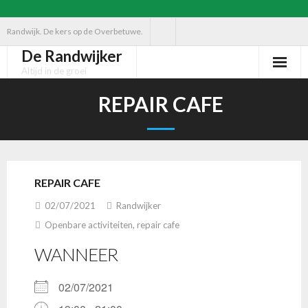
Ga
Randwijk. De kers op de Overbetuwe.
naar
De Randwijker
de
Altijd in de groei
inhoud
REPAIR CAFE
REPAIR CAFE
02/07/2021
Randwijker
Openbare activiteiten
,
repair cafe
WANNEER
02/07/2021