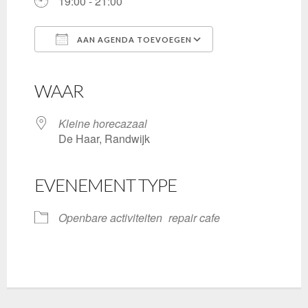
19:00 - 21:00
AAN AGENDA TOEVOEGEN
Download ICS
Google Calendar
iCalendar
Office 365
Outlook Live
WAAR
Kleine horecazaal
De Haar, Randwijk
EVENEMENT TYPE
Openbare activiteiten
repair cafe