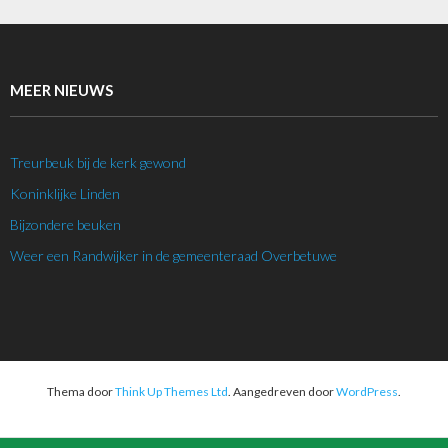
MEER NIEUWS
Treurbeuk bij de kerk gewond
Koninklijke Linden
Bijzondere beuken
Weer een Randwijker in de gemeenteraad Overbetuwe
Thema door
Think Up Themes Ltd
. Aangedreven door
WordPress
.