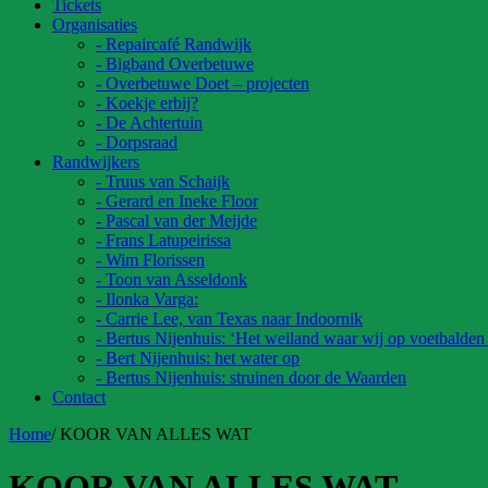
Tickets
Organisaties
- Repaircafé Randwijk
- Bigband Overbetuwe
- Overbetuwe Doet – projecten
- Koekje erbij?
- De Achtertuin
- Dorpsraad
Randwijkers
- Truus van Schaijk
- Gerard en Ineke Floor
- Pascal van der Meijde
- Frans Latupeirissa
- Wim Florissen
- Toon van Asseldonk
- Ilonka Varga:
- Carrie Lee, van Texas naar Indoornik
- Bertus Nijenhuis: ‘Het weiland waar wij op voetbalden
- Bert Nijenhuis: het water op
- Bertus Nijenhuis: struinen door de Waarden
Contact
Home
/
KOOR VAN ALLES WAT
KOOR VAN ALLES WAT