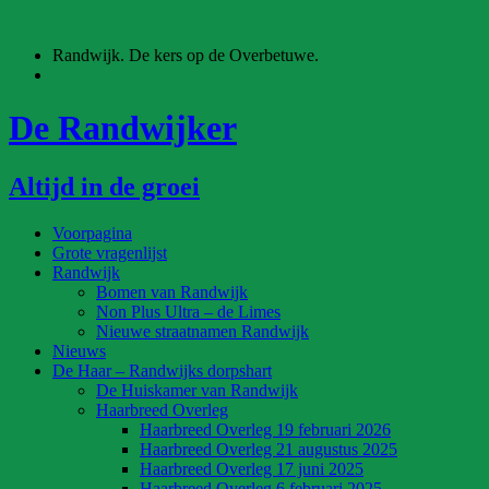
Ga
naar
Randwijk. De kers op de Overbetuwe.
de
inhoud
De Randwijker
Altijd in de groei
Voorpagina
Grote vragenlijst
Randwijk
Bomen van Randwijk
Non Plus Ultra – de Limes
Nieuwe straatnamen Randwijk
Nieuws
De Haar – Randwijks dorpshart
De Huiskamer van Randwijk
Haarbreed Overleg
Haarbreed Overleg 19 februari 2026
Haarbreed Overleg 21 augustus 2025
Haarbreed Overleg 17 juni 2025
Haarbreed Overleg 6 februari 2025