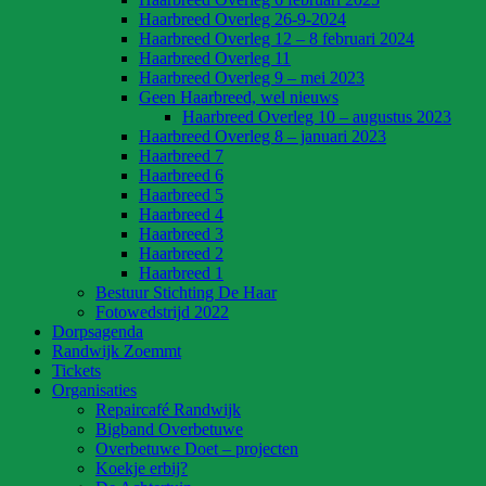
Haarbreed Overleg 26-9-2024
Haarbreed Overleg 12 – 8 februari 2024
Haarbreed Overleg 11
Haarbreed Overleg 9 – mei 2023
Geen Haarbreed, wel nieuws
Haarbreed Overleg 10 – augustus 2023
Haarbreed Overleg 8 – januari 2023
Haarbreed 7
Haarbreed 6
Haarbreed 5
Haarbreed 4
Haarbreed 3
Haarbreed 2
Haarbreed 1
Bestuur Stichting De Haar
Fotowedstrijd 2022
Dorpsagenda
Randwijk Zoemmt
Tickets
Organisaties
Repaircafé Randwijk
Bigband Overbetuwe
Overbetuwe Doet – projecten
Koekje erbij?