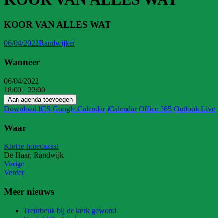
KOOR VAN ALLES WAT
06/04/2022
Randwijker
Wanneer
06/04/2022
18:00 - 22:00
Aan agenda toevoegen
Download ICS
Google Calendar
iCalendar
Office 365
Outlook Live
Waar
Kleine horecazaal
De Haar, Randwijk
Vorige
Verder
Meer nieuws
Treurbeuk bij de kerk gewond