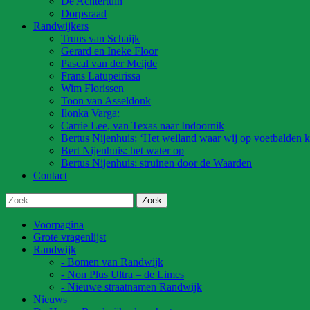
De Achtertuin
Dorpsraad
Randwijkers
Truus van Schaijk
Gerard en Ineke Floor
Pascal van der Meijde
Frans Latupeirissa
Wim Florissen
Toon van Asseldonk
Ilonka Varga:
Carrie Lee, van Texas naar Indoornik
Bertus Nijenhuis: ‘Het weiland waar wij op voetbalden k
Bert Nijenhuis: het water op
Bertus Nijenhuis: struinen door de Waarden
Contact
Voorpagina
Grote vragenlijst
Randwijk
- Bomen van Randwijk
- Non Plus Ultra – de Limes
- Nieuwe straatnamen Randwijk
Nieuws