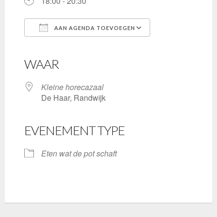
18:00 - 20:30
AAN AGENDA TOEVOEGEN
Download ICS
Google Calendar
iCalendar
Office 365
Outlook Live
WAAR
Kleine horecazaal
De Haar, Randwijk
EVENEMENT TYPE
Eten wat de pot schaft