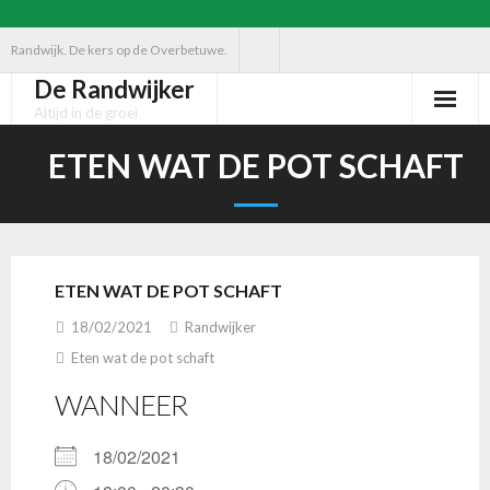
Ga
Randwijk. De kers op de Overbetuwe.
naar
De Randwijker
de
Altijd in de groei
inhoud
ETEN WAT DE POT SCHAFT
ETEN WAT DE POT SCHAFT
18/02/2021
Randwijker
Eten wat de pot schaft
WANNEER
18/02/2021