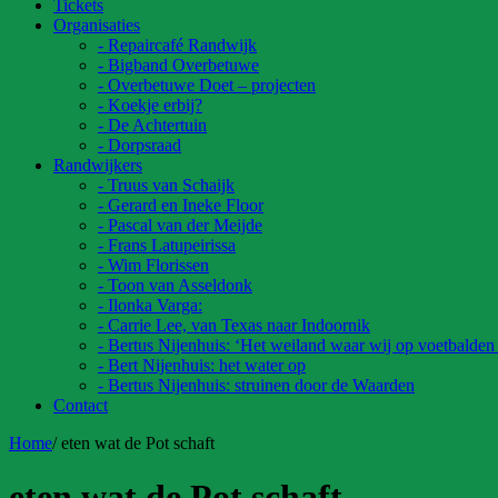
Tickets
Organisaties
- Repaircafé Randwijk
- Bigband Overbetuwe
- Overbetuwe Doet – projecten
- Koekje erbij?
- De Achtertuin
- Dorpsraad
Randwijkers
- Truus van Schaijk
- Gerard en Ineke Floor
- Pascal van der Meijde
- Frans Latupeirissa
- Wim Florissen
- Toon van Asseldonk
- Ilonka Varga:
- Carrie Lee, van Texas naar Indoornik
- Bertus Nijenhuis: ‘Het weiland waar wij op voetbalden
- Bert Nijenhuis: het water op
- Bertus Nijenhuis: struinen door de Waarden
Contact
Home
/
eten wat de Pot schaft
eten wat de Pot schaft