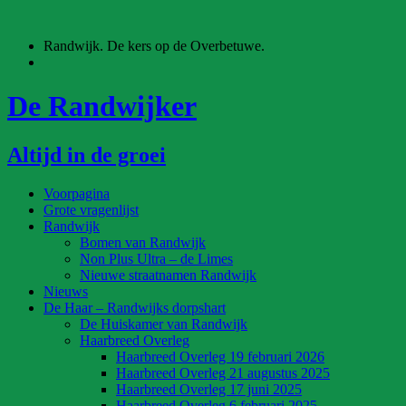
Ga
naar
Randwijk. De kers op de Overbetuwe.
de
inhoud
De Randwijker
Altijd in de groei
Voorpagina
Grote vragenlijst
Randwijk
Bomen van Randwijk
Non Plus Ultra – de Limes
Nieuwe straatnamen Randwijk
Nieuws
De Haar – Randwijks dorpshart
De Huiskamer van Randwijk
Haarbreed Overleg
Haarbreed Overleg 19 februari 2026
Haarbreed Overleg 21 augustus 2025
Haarbreed Overleg 17 juni 2025
Haarbreed Overleg 6 februari 2025