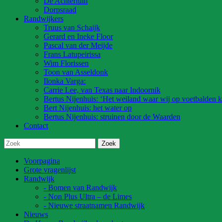
De Achtertuin
Dorpsraad
Randwijkers
Truus van Schaijk
Gerard en Ineke Floor
Pascal van der Meijde
Frans Latupeirissa
Wim Florissen
Toon van Asseldonk
Ilonka Varga:
Carrie Lee, van Texas naar Indoornik
Bertus Nijenhuis: ‘Het weiland waar wij op voetbalden k
Bert Nijenhuis: het water op
Bertus Nijenhuis: struinen door de Waarden
Contact
Voorpagina
Grote vragenlijst
Randwijk
- Bomen van Randwijk
- Non Plus Ultra – de Limes
- Nieuwe straatnamen Randwijk
Nieuws