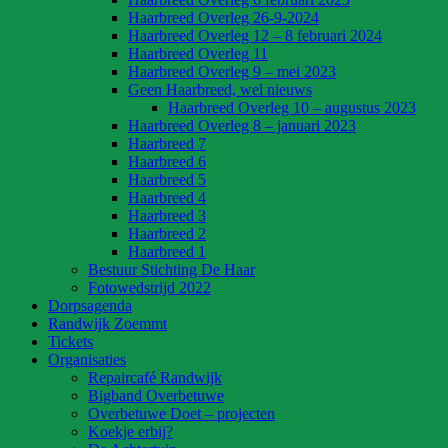
Haarbreed Overleg 26-9-2024
Haarbreed Overleg 12 – 8 februari 2024
Haarbreed Overleg 11
Haarbreed Overleg 9 – mei 2023
Geen Haarbreed, wel nieuws
Haarbreed Overleg 10 – augustus 2023
Haarbreed Overleg 8 – januari 2023
Haarbreed 7
Haarbreed 6
Haarbreed 5
Haarbreed 4
Haarbreed 3
Haarbreed 2
Haarbreed 1
Bestuur Stichting De Haar
Fotowedstrijd 2022
Dorpsagenda
Randwijk Zoemmt
Tickets
Organisaties
Repaircafé Randwijk
Bigband Overbetuwe
Overbetuwe Doet – projecten
Koekje erbij?