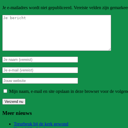
Je e-mailadres wordt niet gepubliceerd.
Vereiste velden zijn gemarke
Mijn naam, e-mail en site opslaan in deze browser voor de volgend
Meer nieuws
Treurbeuk bij de kerk gewond