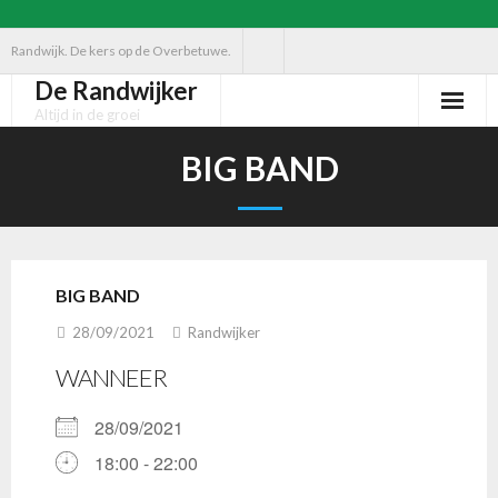
Ga
Randwijk. De kers op de Overbetuwe.
naar
De Randwijker
de
Altijd in de groei
inhoud
BIG BAND
BIG BAND
28/09/2021
Randwijker
WANNEER
28/09/2021
18:00 - 22:00