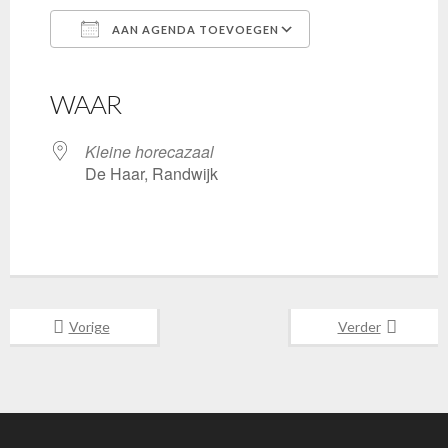
AAN AGENDA TOEVOEGEN
Download ICS
Google Calendar
iCalendar
Office 365
Outlook Live
WAAR
Kleine horecazaal
De Haar, Randwijk
Vorige
Verder