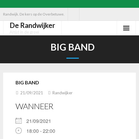
Ga
Randwijk. De kers op de Overbetuwe.
naar
De Randwijker
de
Altijd in de groei
inhoud
BIG BAND
BIG BAND
21/09/2021
Randwijker
WANNEER
21/09/2021
18:00 - 22:00