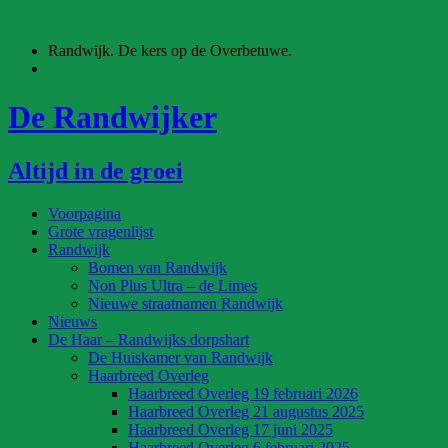
Ga
naar
Randwijk. De kers op de Overbetuwe.
de
inhoud
De Randwijker
Altijd in de groei
Voorpagina
Grote vragenlijst
Randwijk
Bomen van Randwijk
Non Plus Ultra – de Limes
Nieuwe straatnamen Randwijk
Nieuws
De Haar – Randwijks dorpshart
De Huiskamer van Randwijk
Haarbreed Overleg
Haarbreed Overleg 19 februari 2026
Haarbreed Overleg 21 augustus 2025
Haarbreed Overleg 17 juni 2025
Haarbreed Overleg 6 februari 2025