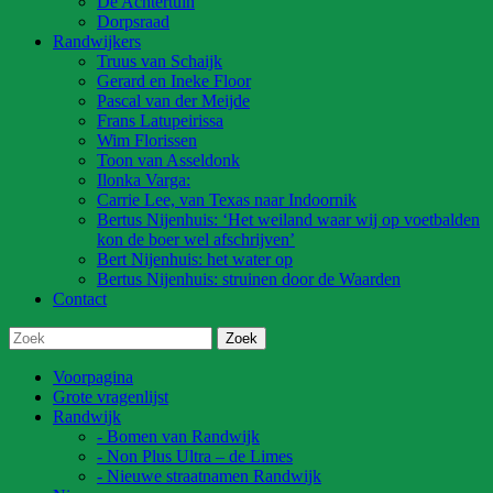
De Achtertuin
Dorpsraad
Randwijkers
Truus van Schaijk
Gerard en Ineke Floor
Pascal van der Meijde
Frans Latupeirissa
Wim Florissen
Toon van Asseldonk
Ilonka Varga:
Carrie Lee, van Texas naar Indoornik
Bertus Nijenhuis: ‘Het weiland waar wij op voetbalden
kon de boer wel afschrijven’
Bert Nijenhuis: het water op
Bertus Nijenhuis: struinen door de Waarden
Contact
Voorpagina
Grote vragenlijst
Randwijk
- Bomen van Randwijk
- Non Plus Ultra – de Limes
- Nieuwe straatnamen Randwijk