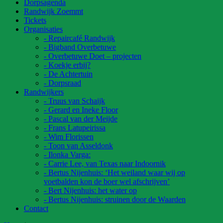
Dorpsagenda
Randwijk Zoemmt
Tickets
Organisaties
- Repaircafé Randwijk
- Bigband Overbetuwe
- Overbetuwe Doet – projecten
- Koekje erbij?
- De Achtertuin
- Dorpsraad
Randwijkers
- Truus van Schaijk
- Gerard en Ineke Floor
- Pascal van der Meijde
- Frans Latupeirissa
- Wim Florissen
- Toon van Asseldonk
- Ilonka Varga:
- Carrie Lee, van Texas naar Indoornik
- Bertus Nijenhuis: ‘Het weiland waar wij op
voetbalden kon de boer wel afschrijven’
- Bert Nijenhuis: het water op
- Bertus Nijenhuis: struinen door de Waarden
Contact