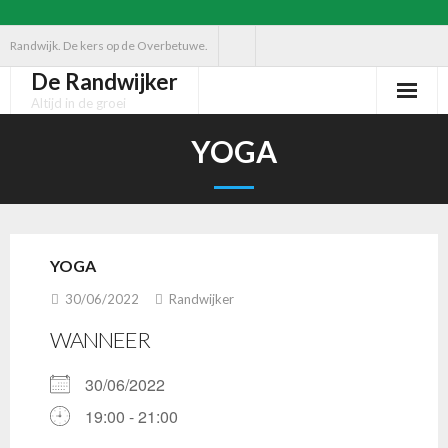
Ga
Randwijk. De kers op de Overbetuwe.
naar
De Randwijker
de
Altijd in de groei
inhoud
YOGA
YOGA
30/06/2022
Randwijker
WANNEER
30/06/2022
19:00 - 21:00