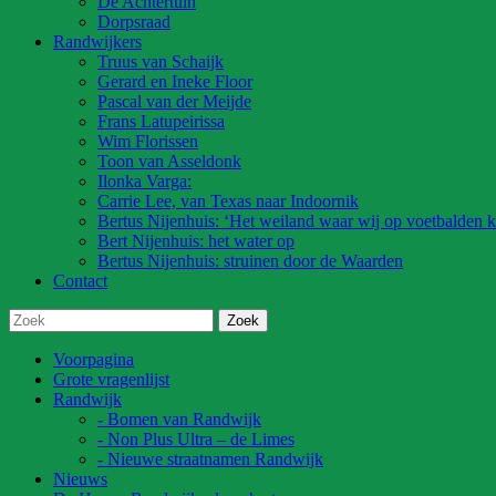
De Achtertuin
Dorpsraad
Randwijkers
Truus van Schaijk
Gerard en Ineke Floor
Pascal van der Meijde
Frans Latupeirissa
Wim Florissen
Toon van Asseldonk
Ilonka Varga:
Carrie Lee, van Texas naar Indoornik
Bertus Nijenhuis: ‘Het weiland waar wij op voetbalden k
Bert Nijenhuis: het water op
Bertus Nijenhuis: struinen door de Waarden
Contact
Voorpagina
Grote vragenlijst
Randwijk
- Bomen van Randwijk
- Non Plus Ultra – de Limes
- Nieuwe straatnamen Randwijk
Nieuws