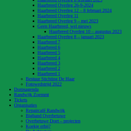
Haarbreed Overleg 26-9-2024
Haarbreed Overleg 12 – 8 februari 2024
Haarbreed Overleg 11
Haarbreed Overleg 9 – mei 2023
Geen Haarbreed, wel nieuws
Haarbreed Overleg 10 – augustus 2023
Haarbreed Overleg 8 – januari 2023
Haarbreed 7
Haarbreed 6
Haarbreed 5
Haarbreed 4
Haarbreed 3
Haarbreed 2
Haarbreed 1
Bestuur Stichting De Haar
Fotowedstrijd 2022
Dorpsagenda
Randwijk Zoemmt
Tickets
Organisaties
Repaircafé Randwijk
Bigband Overbetuwe
Overbetuwe Doet – projecten
Koekje erbij?