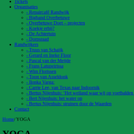
Tickets
Organisaties
- Repaircafé Randwijk
- Bigband Overbetuwe
- Overbetuwe Doet – projecten
- Koekje erbij?
- De Achtertuin
- Dorpsraad
Randwijkers
- Truus van Schaijk
- Gerard en Ineke Floor
- Pascal van der Meijde
- Frans Latupeirissa
- Wim Florissen
- Toon van Asseldonk
- Ilonka Varga:
- Carrie Lee, van Texas naar Indoornik
- Bertus Nijenhuis: ‘Het weiland waar wij op voetbalden
- Bert Nijenhuis: het water op
- Bertus Nijenhuis: struinen door de Waarden
Contact
Home
/
YOGA
YOGA