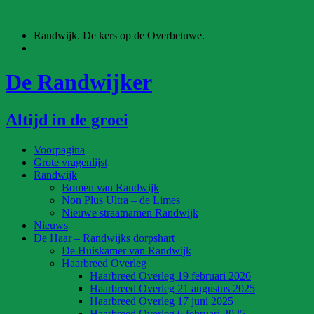
Ga
naar
Randwijk. De kers op de Overbetuwe.
de
inhoud
De Randwijker
Altijd in de groei
Voorpagina
Grote vragenlijst
Randwijk
Bomen van Randwijk
Non Plus Ultra – de Limes
Nieuwe straatnamen Randwijk
Nieuws
De Haar – Randwijks dorpshart
De Huiskamer van Randwijk
Haarbreed Overleg
Haarbreed Overleg 19 februari 2026
Haarbreed Overleg 21 augustus 2025
Haarbreed Overleg 17 juni 2025
Haarbreed Overleg 6 februari 2025