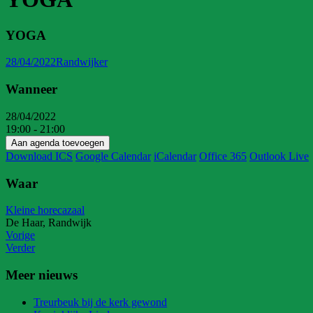
YOGA
28/04/2022
Randwijker
Wanneer
28/04/2022
19:00 - 21:00
Aan agenda toevoegen
Download ICS
Google Calendar
iCalendar
Office 365
Outlook Live
Waar
Kleine horecazaal
De Haar, Randwijk
Vorige
Verder
Meer nieuws
Treurbeuk bij de kerk gewond