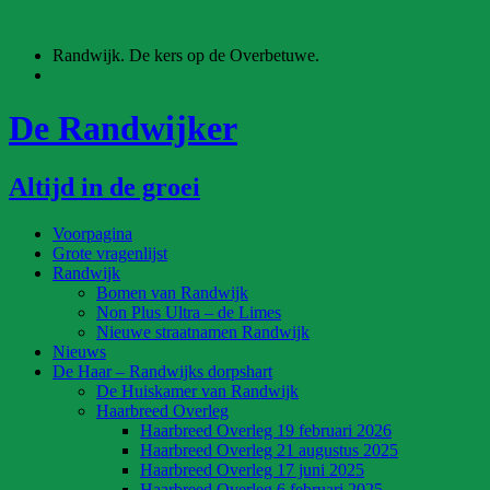
Ga
naar
Randwijk. De kers op de Overbetuwe.
de
inhoud
De Randwijker
Altijd in de groei
Voorpagina
Grote vragenlijst
Randwijk
Bomen van Randwijk
Non Plus Ultra – de Limes
Nieuwe straatnamen Randwijk
Nieuws
De Haar – Randwijks dorpshart
De Huiskamer van Randwijk
Haarbreed Overleg
Haarbreed Overleg 19 februari 2026
Haarbreed Overleg 21 augustus 2025
Haarbreed Overleg 17 juni 2025
Haarbreed Overleg 6 februari 2025