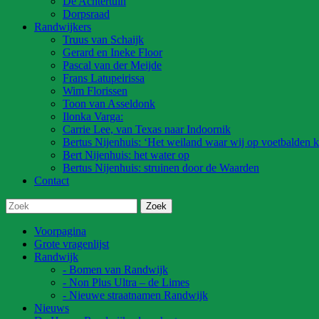
De Achtertuin
Dorpsraad
Randwijkers
Truus van Schaijk
Gerard en Ineke Floor
Pascal van der Meijde
Frans Latupeirissa
Wim Florissen
Toon van Asseldonk
Ilonka Varga:
Carrie Lee, van Texas naar Indoornik
Bertus Nijenhuis: ‘Het weiland waar wij op voetbalden k
Bert Nijenhuis: het water op
Bertus Nijenhuis: struinen door de Waarden
Contact
Voorpagina
Grote vragenlijst
Randwijk
- Bomen van Randwijk
- Non Plus Ultra – de Limes
- Nieuwe straatnamen Randwijk
Nieuws