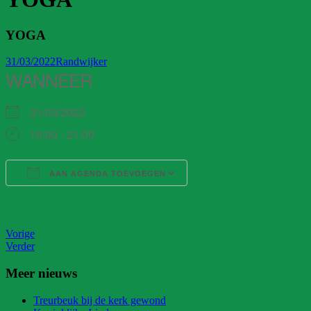
YOGA
31/03/2022
Randwijker
WANNEER
31/03/2022
19:00 - 21:00
AAN AGENDA TOEVOEGEN
Download ICS
Google Calendar
iCalendar
Office 365
Outlook Live
Vorige
Verder
Meer nieuws
Treurbeuk bij de kerk gewond