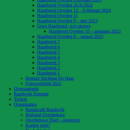
Haarbreed Overleg 26-9-2024
Haarbreed Overleg 12 – 8 februari 2024
Haarbreed Overleg 11
Haarbreed Overleg 9 – mei 2023
Geen Haarbreed, wel nieuws
Haarbreed Overleg 10 – augustus 2023
Haarbreed Overleg 8 – januari 2023
Haarbreed 7
Haarbreed 6
Haarbreed 5
Haarbreed 4
Haarbreed 3
Haarbreed 2
Haarbreed 1
Bestuur Stichting De Haar
Fotowedstrijd 2022
Dorpsagenda
Randwijk Zoemmt
Tickets
Organisaties
Repaircafé Randwijk
Bigband Overbetuwe
Overbetuwe Doet – projecten
Koekje erbij?