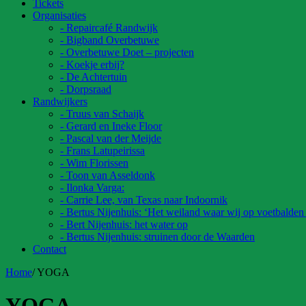
Tickets
Organisaties
- Repaircafé Randwijk
- Bigband Overbetuwe
- Overbetuwe Doet – projecten
- Koekje erbij?
- De Achtertuin
- Dorpsraad
Randwijkers
- Truus van Schaijk
- Gerard en Ineke Floor
- Pascal van der Meijde
- Frans Latupeirissa
- Wim Florissen
- Toon van Asseldonk
- Ilonka Varga:
- Carrie Lee, van Texas naar Indoornik
- Bertus Nijenhuis: ‘Het weiland waar wij op voetbalden
- Bert Nijenhuis: het water op
- Bertus Nijenhuis: struinen door de Waarden
Contact
Home
/
YOGA
YOGA