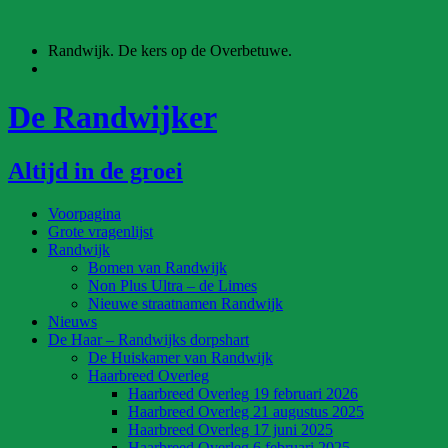
Ga
naar
Randwijk. De kers op de Overbetuwe.
de
inhoud
De Randwijker
Altijd in de groei
Voorpagina
Grote vragenlijst
Randwijk
Bomen van Randwijk
Non Plus Ultra – de Limes
Nieuwe straatnamen Randwijk
Nieuws
De Haar – Randwijks dorpshart
De Huiskamer van Randwijk
Haarbreed Overleg
Haarbreed Overleg 19 februari 2026
Haarbreed Overleg 21 augustus 2025
Haarbreed Overleg 17 juni 2025
Haarbreed Overleg 6 februari 2025