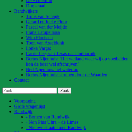
De Achtertuin
Dorpsraad
Randwijkers
Truus van Schaijk
Gerard en Ineke Floor
Pascal van der Meijde
Frans Latupeirissa
Wim Florissen
Toon van Asseldonk
Ilonka Varga:
Carrie Lee, van Texas naar Indoornik
Bertus Nijenhuis: ‘Het weiland waar wij op voetbalden
kon de boer wel afschrijven’
Bert Nijenhuis: het water op
Bertus Nijenhuis: struinen door de Waarden
Contact
Voorpagina
Grote vragenlijst
Randwijk
- Bomen van Randwijk
- Non Plus Ultra – de Limes
- Nieuwe straatnamen Randwijk