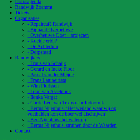
Dorpsagenda
Randwijk Zoemmt
Tickets
Organisaties
- Repaircafé Randwijk
- Bigband Overbetuwe
- Overbetuwe Doet – projecten
- Koekje erbij?
- De Achtertuin
- Dorpsraad
Randwijkers
- Truus van Schaijk
- Gerard en Ineke Floor
- Pascal van der Meijde
- Frans Latupeirissa
- Wim Florissen
- Toon van Asseldonk
- Ilonka Varga:
- Carrie Lee, van Texas naar Indoornik
- Bertus Nijenhuis: ‘Het weiland waar wij op
voetbalden kon de boer wel afschrijven’
- Bert Nijenhuis: het water op
- Bertus Nijenhuis: struinen door de Waarden
Contact