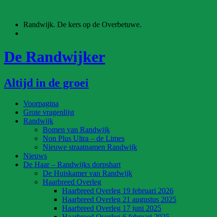
Ga
naar
Randwijk. De kers op de Overbetuwe.
de
inhoud
De Randwijker
Altijd in de groei
Voorpagina
Grote vragenlijst
Randwijk
Bomen van Randwijk
Non Plus Ultra – de Limes
Nieuwe straatnamen Randwijk
Nieuws
De Haar – Randwijks dorpshart
De Huiskamer van Randwijk
Haarbreed Overleg
Haarbreed Overleg 19 februari 2026
Haarbreed Overleg 21 augustus 2025
Haarbreed Overleg 17 juni 2025
Haarbreed Overleg 6 februari 2025