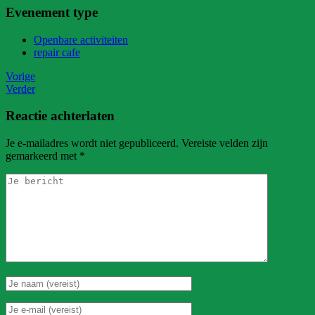
Evenement type
Openbare activiteiten
repair cafe
Vorige
Verder
Reactie achterlaten
Je e-mailadres wordt niet gepubliceerd.
Vereiste velden zijn
gemarkeerd met
*