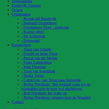
Dorpsagenda
Randwijk Zoemmt
Tickets
Organisaties
- Repaircafé Randwijk
- Bigband Overbetuwe
- Overbetuwe Doet – projecten
- Koekje erbij?
- De Achtertuin
- Dorpsraad
Randwijkers
- Truus van Schaijk
- Gerard en Ineke Floor
- Pascal van der Meijde
- Frans Latupeirissa
- Wim Florissen
- Toon van Asseldonk
- Ilonka Varga:
- Carrie Lee, van Texas naar Indoornik
- Bertus Nijenhuis: ‘Het weiland waar wij op
voetbalden kon de boer wel afschrijven’
- Bert Nijenhuis: het water op
- Bertus Nijenhuis: struinen door de Waarden
Contact