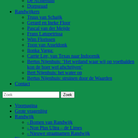
De Achtertuin
Dorpsraad
Randwijkers
Truus van Schaijk
Gerard en Ineke Floor
Pascal van der Meijde
Frans Latupeirissa
Wim Florissen
Toon van Asseldonk
Ilonka Varga:
Carrie Lee, van Texas naar Indoornik
Bertus Nijenhuis: ‘Het weiland waar wij op voetbalden
kon de boer wel afschrijven’
Bert Nijenhuis: het water op
Bertus Nijenhuis: struinen door de Waarden
Contact
Voorpagina
Grote vragenlijst
Randwijk
- Bomen van Randwijk
- Non Plus Ultra – de Limes
- Nieuwe straatnamen Randwijk