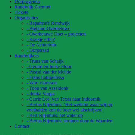
Dorpsagenda
Randwijk Zoemmt
Tickets
Organisaties
- Repaircafé Randwijk
- Bigband Overbetuwe
- Overbetuwe Doet – projecten
- Koekje erbij?
- De Achtertuin
- Dorpsraad
Randwijkers
- Truus van Schaijk
- Gerard en Ineke Floor
- Pascal van der Meijde
- Frans Latupeirissa
- Wim Florissen
- Toon van Asseldonk
- Ilonka Varga:
- Carrie Lee, van Texas naar Indoornik
- Bertus Nijenhuis: ‘Het weiland waar wij op
voetbalden kon de boer wel afschrijven’
- Bert Nijenhuis: het water op
- Bertus Nijenhuis: struinen door de Waarden
Contact