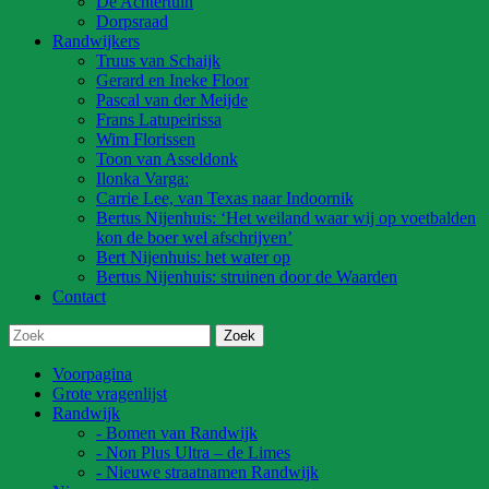
De Achtertuin
Dorpsraad
Randwijkers
Truus van Schaijk
Gerard en Ineke Floor
Pascal van der Meijde
Frans Latupeirissa
Wim Florissen
Toon van Asseldonk
Ilonka Varga:
Carrie Lee, van Texas naar Indoornik
Bertus Nijenhuis: ‘Het weiland waar wij op voetbalden
kon de boer wel afschrijven’
Bert Nijenhuis: het water op
Bertus Nijenhuis: struinen door de Waarden
Contact
Voorpagina
Grote vragenlijst
Randwijk
- Bomen van Randwijk
- Non Plus Ultra – de Limes
- Nieuwe straatnamen Randwijk