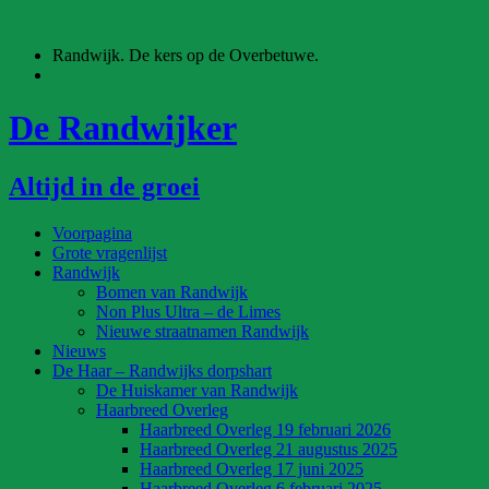
Ga
naar
Randwijk. De kers op de Overbetuwe.
de
inhoud
De Randwijker
Altijd in de groei
Voorpagina
Grote vragenlijst
Randwijk
Bomen van Randwijk
Non Plus Ultra – de Limes
Nieuwe straatnamen Randwijk
Nieuws
De Haar – Randwijks dorpshart
De Huiskamer van Randwijk
Haarbreed Overleg
Haarbreed Overleg 19 februari 2026
Haarbreed Overleg 21 augustus 2025
Haarbreed Overleg 17 juni 2025
Haarbreed Overleg 6 februari 2025