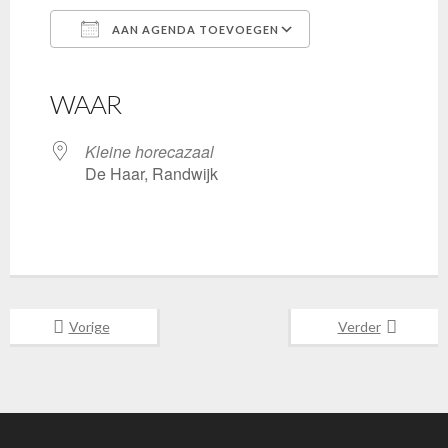
AAN AGENDA TOEVOEGEN
Download ICS
Google Calendar
iCalendar
Office 365
Outlook Live
WAAR
Kleine horecazaal
De Haar, Randwijk
Vorige
Verder