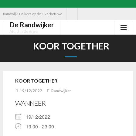
Ga
Randwijk. De kers op de Overbetuwe.
naar
De Randwijker
de
Altijd in de groei
inhoud
KOOR TOGETHER
KOOR TOGETHER
19/12/2022
Randwijker
WANNEER
19/12/2022
19:00 - 23:00