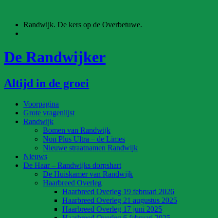
Ga
naar
Randwijk. De kers op de Overbetuwe.
de
inhoud
De Randwijker
Altijd in de groei
Voorpagina
Grote vragenlijst
Randwijk
Bomen van Randwijk
Non Plus Ultra – de Limes
Nieuwe straatnamen Randwijk
Nieuws
De Haar – Randwijks dorpshart
De Huiskamer van Randwijk
Haarbreed Overleg
Haarbreed Overleg 19 februari 2026
Haarbreed Overleg 21 augustus 2025
Haarbreed Overleg 17 juni 2025
Haarbreed Overleg 6 februari 2025