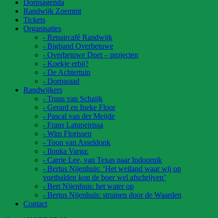
Dorpsagenda
Randwijk Zoemmt
Tickets
Organisaties
- Repaircafé Randwijk
- Bigband Overbetuwe
- Overbetuwe Doet – projecten
- Koekje erbij?
- De Achtertuin
- Dorpsraad
Randwijkers
- Truus van Schaijk
- Gerard en Ineke Floor
- Pascal van der Meijde
- Frans Latupeirissa
- Wim Florissen
- Toon van Asseldonk
- Ilonka Varga:
- Carrie Lee, van Texas naar Indoornik
- Bertus Nijenhuis: ‘Het weiland waar wij op
voetbalden kon de boer wel afschrijven’
- Bert Nijenhuis: het water op
- Bertus Nijenhuis: struinen door de Waarden
Contact