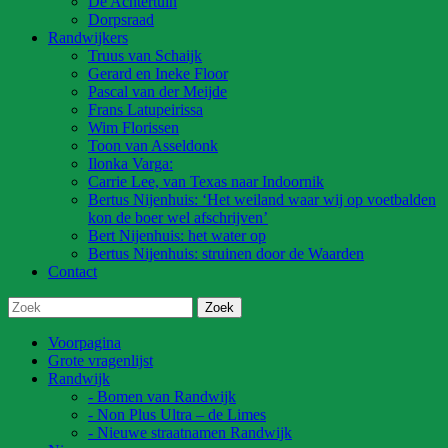
De Achtertuin
Dorpsraad
Randwijkers
Truus van Schaijk
Gerard en Ineke Floor
Pascal van der Meijde
Frans Latupeirissa
Wim Florissen
Toon van Asseldonk
Ilonka Varga:
Carrie Lee, van Texas naar Indoornik
Bertus Nijenhuis: ‘Het weiland waar wij op voetbalden
kon de boer wel afschrijven’
Bert Nijenhuis: het water op
Bertus Nijenhuis: struinen door de Waarden
Contact
Voorpagina
Grote vragenlijst
Randwijk
- Bomen van Randwijk
- Non Plus Ultra – de Limes
- Nieuwe straatnamen Randwijk