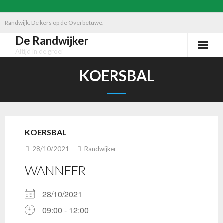
Ga
Randwijk. De kers op de Overbetuwe.
naar
De Randwijker
de
Altijd in de groei
inhoud
KOERSBAL
KOERSBAL
28/10/2021
Randwijker
WANNEER
28/10/2021
09:00 - 12:00