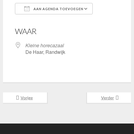
AAN AGENDA TOEVOEGEN
Download ICS
Google Calendar
iCalendar
Office 365
Outlook Live
WAAR
Kleine horecazaal
De Haar, Randwijk
Vorige
Verder