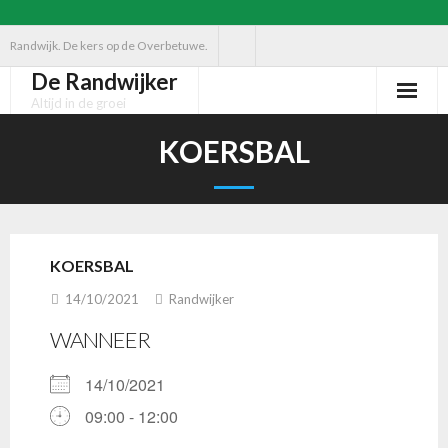
Ga
Randwijk. De kers op de Overbetuwe.
naar
De Randwijker
de
Altijd in de groei
inhoud
KOERSBAL
KOERSBAL
14/10/2021
Randwijker
WANNEER
14/10/2021
09:00 - 12:00