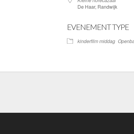
Kleine horecazaal
De Haar, Randwijk
EVENEMENT TYPE
ve
kinderfilm middag
Openbar