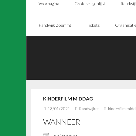
Voorpagina
Grote vragenlijst
Randwij
Randwijk Zoemmt
Tickets
Organisati
KINDERFILM MIDDAG
13/01/2021
Randwijker
kinderfilm mid
WANNEER