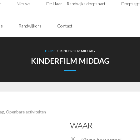
k
Nieuws
De Haar – Randwijks dorpshart
Dorpsage
es
Randwijkers
Contact
HOME
/
KINDERFILM MIDDAG
KINDERFILM MIDDAG
dag
,
Openbare activiteiten
WAAR