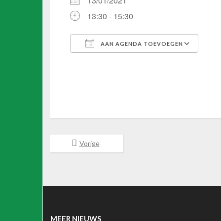
13/01/2021
13:30 - 15:30
AAN AGENDA TOEVOEGEN
Download ICS
Google Calendar
iCalendar
Office 365
Outlook Li
Vorige
MEER NIEUWS