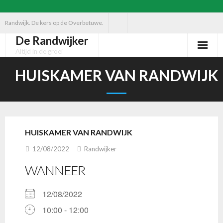
Ga
Randwijk. De kers op de Overbetuwe.
naar
De Randwijker
de
Altijd in de groei
inhoud
HUISKAMER VAN RANDWIJK
HUISKAMER VAN RANDWIJK
12/08/2022
Randwijker
WANNEER
12/08/2022
10:00 - 12:00