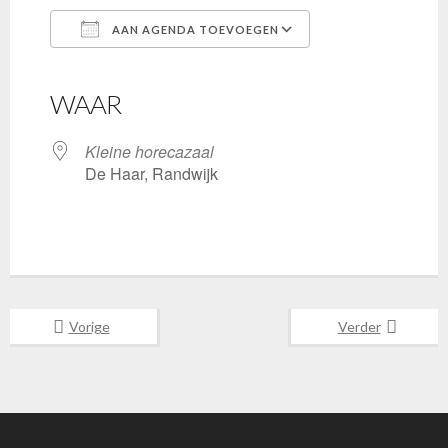
AAN AGENDA TOEVOEGEN
Download ICS
Google Calendar
iCalendar
Office 365
Outlook Live
WAAR
Kleine horecazaal
De Haar, Randwijk
Vorige
Verder