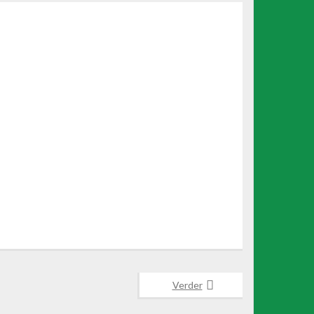
Office 365
Outlook Live
Verder