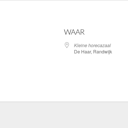
WAAR
Kleine horecazaal
De Haar, Randwijk
gle Calendar
iCalendar