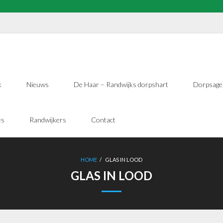
k
Nieuws
De Haar – Randwijks dorpshart
Dorpsage
es
Randwijkers
Contact
HOME
/
GLAS IN LOOD
GLAS IN LOOD