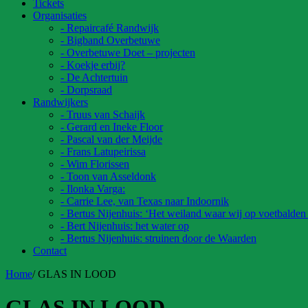
Tickets
Organisaties
- Repaircafé Randwijk
- Bigband Overbetuwe
- Overbetuwe Doet – projecten
- Koekje erbij?
- De Achtertuin
- Dorpsraad
Randwijkers
- Truus van Schaijk
- Gerard en Ineke Floor
- Pascal van der Meijde
- Frans Latupeirissa
- Wim Florissen
- Toon van Asseldonk
- Ilonka Varga:
- Carrie Lee, van Texas naar Indoornik
- Bertus Nijenhuis: ‘Het weiland waar wij op voetbalden
- Bert Nijenhuis: het water op
- Bertus Nijenhuis: struinen door de Waarden
Contact
Home
/
GLAS IN LOOD
GLAS IN LOOD