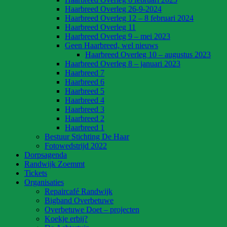
Haarbreed Overleg 26-9-2024
Haarbreed Overleg 12 – 8 februari 2024
Haarbreed Overleg 11
Haarbreed Overleg 9 – mei 2023
Geen Haarbreed, wel nieuws
Haarbreed Overleg 10 – augustus 2023
Haarbreed Overleg 8 – januari 2023
Haarbreed 7
Haarbreed 6
Haarbreed 5
Haarbreed 4
Haarbreed 3
Haarbreed 2
Haarbreed 1
Bestuur Stichting De Haar
Fotowedstrijd 2022
Dorpsagenda
Randwijk Zoemmt
Tickets
Organisaties
Repaircafé Randwijk
Bigband Overbetuwe
Overbetuwe Doet – projecten
Koekje erbij?