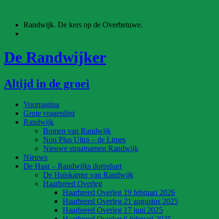
Ga
naar
Randwijk. De kers op de Overbetuwe.
de
inhoud
De Randwijker
Altijd in de groei
Voorpagina
Grote vragenlijst
Randwijk
Bomen van Randwijk
Non Plus Ultra – de Limes
Nieuwe straatnamen Randwijk
Nieuws
De Haar – Randwijks dorpshart
De Huiskamer van Randwijk
Haarbreed Overleg
Haarbreed Overleg 19 februari 2026
Haarbreed Overleg 21 augustus 2025
Haarbreed Overleg 17 juni 2025
Haarbreed Overleg 6 februari 2025