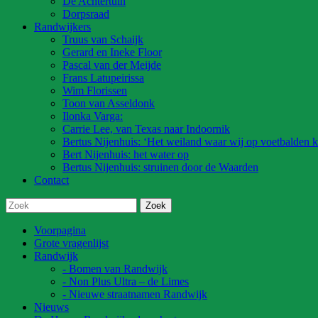
De Achtertuin
Dorpsraad
Randwijkers
Truus van Schaijk
Gerard en Ineke Floor
Pascal van der Meijde
Frans Latupeirissa
Wim Florissen
Toon van Asseldonk
Ilonka Varga:
Carrie Lee, van Texas naar Indoornik
Bertus Nijenhuis: ‘Het weiland waar wij op voetbalden k
Bert Nijenhuis: het water op
Bertus Nijenhuis: struinen door de Waarden
Contact
Voorpagina
Grote vragenlijst
Randwijk
- Bomen van Randwijk
- Non Plus Ultra – de Limes
- Nieuwe straatnamen Randwijk
Nieuws