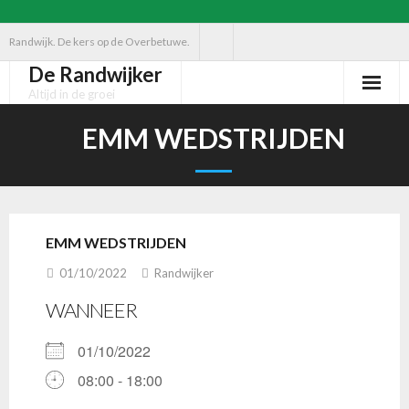
Ga
Randwijk. De kers op de Overbetuwe.
naar
De Randwijker
de
Altijd in de groei
inhoud
EMM WEDSTRIJDEN
EMM WEDSTRIJDEN
01/10/2022
Randwijker
WANNEER
01/10/2022
08:00 - 18:00