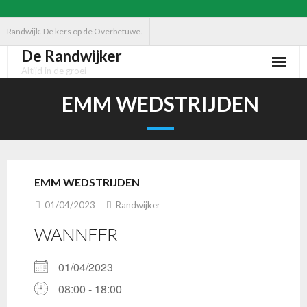
Ga
Randwijk. De kers op de Overbetuwe.
naar
De Randwijker
de
Altijd in de groei
inhoud
EMM WEDSTRIJDEN
EMM WEDSTRIJDEN
01/04/2023
Randwijker
WANNEER
01/04/2023
08:00 - 18:00