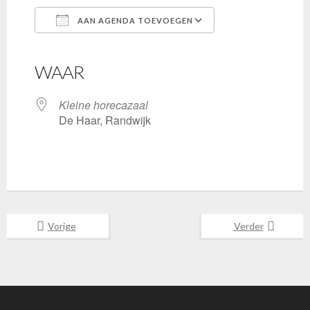
AAN AGENDA TOEVOEGEN
Download ICS
Google Calendar
iCalendar
Office 365
Outlook Live
WAAR
Kleine horecazaal
De Haar, Randwijk
Vorige
Verder