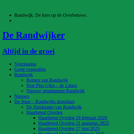
Ga
naar
Randwijk. De kers op de Overbetuwe.
de
inhoud
De Randwijker
Altijd in de groei
Voorpagina
Grote vragenlijst
Randwijk
Bomen van Randwijk
Non Plus Ultra – de Limes
Nieuwe straatnamen Randwijk
Nieuws
De Haar – Randwijks dorpshart
De Huiskamer van Randwijk
Haarbreed Overleg
Haarbreed Overleg 19 februari 2026
Haarbreed Overleg 21 augustus 2025
Haarbreed Overleg 17 juni 2025
Haarbreed Overleg 6 februari 2025