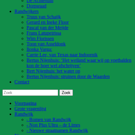
De Achtertuin
Dorpsraad
Randwijkers
Truus van Schaijk
Gerard en Ineke Floor
Pascal van der Meijde
Frans Latupeirissa
Wim Florissen
Toon van Asseldonk
Ilonka Varga:
Carrie Lee, van Texas naar Indoornik
Bertus Nijenhuis: ‘Het weiland waar wij op voetbalden
kon de boer wel afschrijven’
Bert Nijenhuis: het water op
Bertus Nijenhuis: struinen door de Waarden
Contact
Voorpagina
Grote vragenlijst
Randwijk
- Bomen van Randwijk
- Non Plus Ultra – de Limes
- Nieuwe straatnamen Randwijk