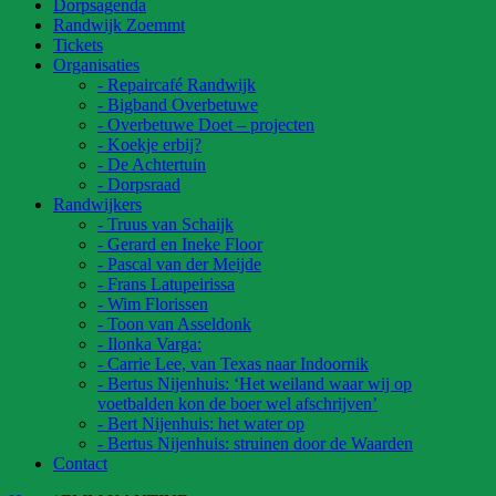
Dorpsagenda
Randwijk Zoemmt
Tickets
Organisaties
- Repaircafé Randwijk
- Bigband Overbetuwe
- Overbetuwe Doet – projecten
- Koekje erbij?
- De Achtertuin
- Dorpsraad
Randwijkers
- Truus van Schaijk
- Gerard en Ineke Floor
- Pascal van der Meijde
- Frans Latupeirissa
- Wim Florissen
- Toon van Asseldonk
- Ilonka Varga:
- Carrie Lee, van Texas naar Indoornik
- Bertus Nijenhuis: ‘Het weiland waar wij op
voetbalden kon de boer wel afschrijven’
- Bert Nijenhuis: het water op
- Bertus Nijenhuis: struinen door de Waarden
Contact