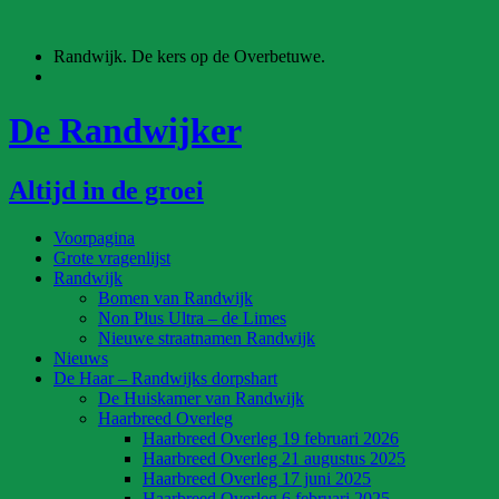
Ga
naar
Randwijk. De kers op de Overbetuwe.
de
inhoud
De Randwijker
Altijd in de groei
Voorpagina
Grote vragenlijst
Randwijk
Bomen van Randwijk
Non Plus Ultra – de Limes
Nieuwe straatnamen Randwijk
Nieuws
De Haar – Randwijks dorpshart
De Huiskamer van Randwijk
Haarbreed Overleg
Haarbreed Overleg 19 februari 2026
Haarbreed Overleg 21 augustus 2025
Haarbreed Overleg 17 juni 2025
Haarbreed Overleg 6 februari 2025