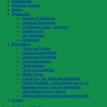
Dorpsagenda
Randwijk Zoemmt
Tickets
Organisaties
- Repaircafé Randwijk
- Bigband Overbetuwe
- Overbetuwe Doet – projecten
- Koekje erbij?
- De Achtertuin
- Dorpsraad
Randwijkers
- Truus van Schaijk
- Gerard en Ineke Floor
- Pascal van der Meijde
- Frans Latupeirissa
- Wim Florissen
- Toon van Asseldonk
- Ilonka Varga:
- Carrie Lee, van Texas naar Indoornik
- Bertus Nijenhuis: ‘Het weiland waar wij op
voetbalden kon de boer wel afschrijven’
- Bert Nijenhuis: het water op
- Bertus Nijenhuis: struinen door de Waarden
Contact