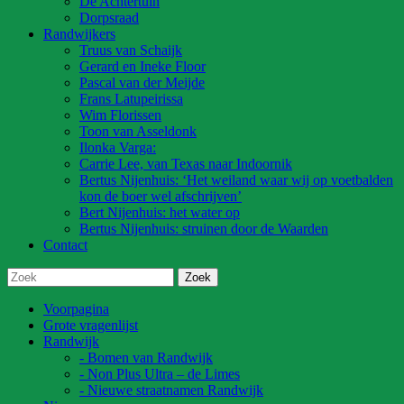
De Achtertuin
Dorpsraad
Randwijkers
Truus van Schaijk
Gerard en Ineke Floor
Pascal van der Meijde
Frans Latupeirissa
Wim Florissen
Toon van Asseldonk
Ilonka Varga:
Carrie Lee, van Texas naar Indoornik
Bertus Nijenhuis: ‘Het weiland waar wij op voetbalden
kon de boer wel afschrijven’
Bert Nijenhuis: het water op
Bertus Nijenhuis: struinen door de Waarden
Contact
Voorpagina
Grote vragenlijst
Randwijk
- Bomen van Randwijk
- Non Plus Ultra – de Limes
- Nieuwe straatnamen Randwijk