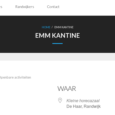
es
Randwijkers
Contact
HOME
/
EMM KANTINE
EMM KANTINE
penbare activiteiten
WAAR
Kleine horecazaal
De Haar, Randwijk