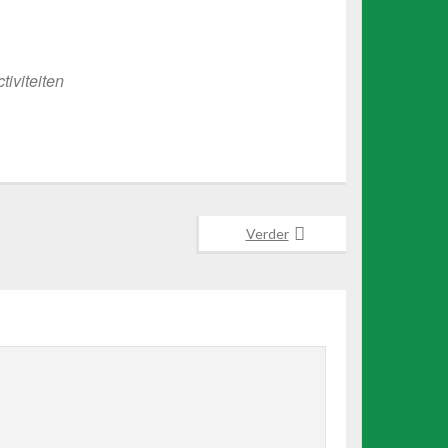
Office 365
Outlook Live
iviteiten
Verder