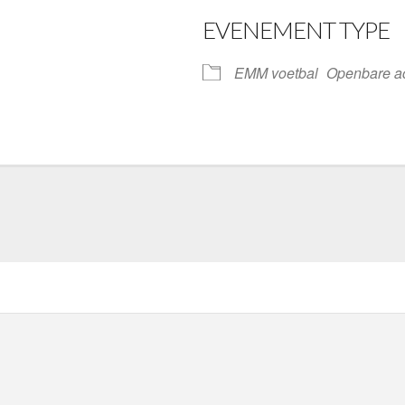
EVENEMENT TYPE
gle Calendar
iCalendar
EMM voetbal
Openbare act