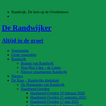
Ga
naar
Randwijk. De kers op de Overbetuwe.
de
inhoud
De Randwijker
Altijd in de groei
Voorpagina
Grote vragenlijst
Randwijk
Bomen van Randwijk
Non Plus Ultra – de Limes
Nieuwe straatnamen Randwijk
Nieuws
De Haar – Randwijks dorpshart
De Huiskamer van Randwijk
Haarbreed Overleg
Haarbreed Overleg 19 februari 2026
Haarbreed Overleg 21 augustus 2025
Haarbreed Overleg 17 juni 2025
Haarbreed Overleg 6 februari 2025