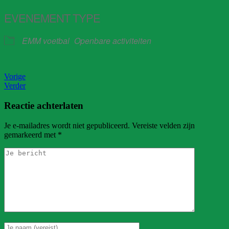
EVENEMENT TYPE
EMM voetbal
Openbare activiteiten
Vorige
Verder
Reactie achterlaten
Je e-mailadres wordt niet gepubliceerd.
Vereiste velden zijn
gemarkeerd met
*