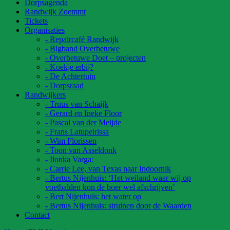
Dorpsagenda
Randwijk Zoemmt
Tickets
Organisaties
- Repaircafé Randwijk
- Bigband Overbetuwe
- Overbetuwe Doet – projecten
- Koekje erbij?
- De Achtertuin
- Dorpsraad
Randwijkers
- Truus van Schaijk
- Gerard en Ineke Floor
- Pascal van der Meijde
- Frans Latupeirissa
- Wim Florissen
- Toon van Asseldonk
- Ilonka Varga:
- Carrie Lee, van Texas naar Indoornik
- Bertus Nijenhuis: ‘Het weiland waar wij op
voetbalden kon de boer wel afschrijven’
- Bert Nijenhuis: het water op
- Bertus Nijenhuis: struinen door de Waarden
Contact