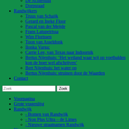
De Achtertuin
Dorpsraad
Randwijkers
Truus van Schaijk
Gerard en Ineke Floor
Pascal van der Meijde
Frans Latupeirissa
Wim Florissen
Toon van Asseldonk
Ilonka Varga:
Carrie Lee, van Texas naar Indoornik
Bertus Nijenhuis: ‘Het weiland waar wij op voetbalden
kon de boer wel afschrijven’
Bert Nijenhuis: het water op
Bertus Nijenhuis: struinen door de Waarden
Contact
Voorpagina
Grote vragenlijst
Randwijk
- Bomen van Randwijk
- Non Plus Ultra – de Limes
- Nieuwe straatnamen Randwijk