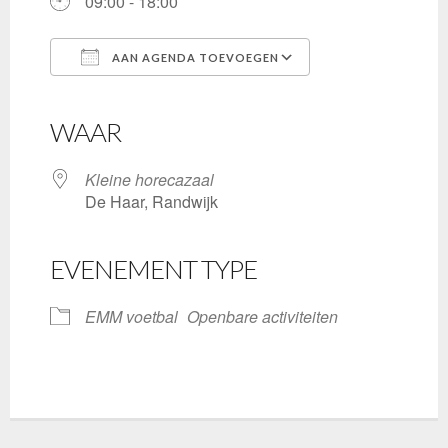
09:00 - 18:00
AAN AGENDA TOEVOEGEN
Download ICS
Google Calendar
iCalendar
Office 365
Outlook Live
WAAR
Kleine horecazaal
De Haar, Randwijk
EVENEMENT TYPE
EMM voetbal
Openbare activiteiten