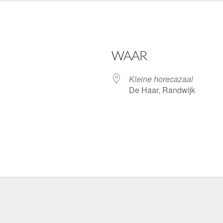
WAAR
Kleine horecazaal
De Haar, Randwijk
gle Calendar
iCalendar