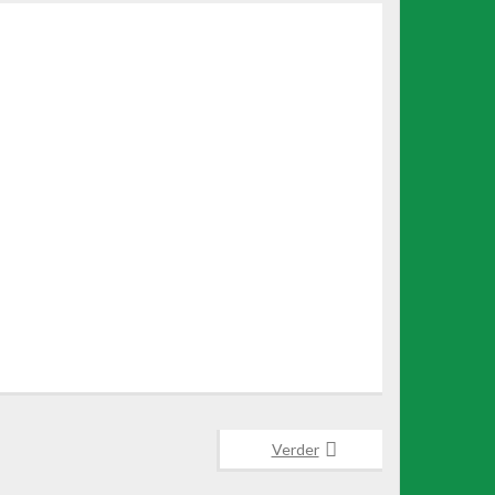
Office 365
Outlook Live
Verder