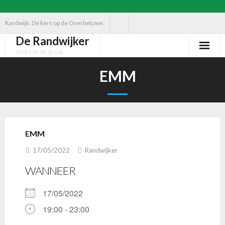
Ga
Randwijk. De kers op de Overbetuwe.
naar
De Randwijker
de
Altijd in de groei
inhoud
EMM
EMM
17/05/2022
Randwijker
WANNEER
17/05/2022
19:00 - 23:00