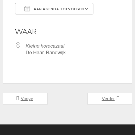
AAN AGENDA TOEVOEGEN
Download ICS
Google Calendar
iCalendar
Office 365
Outlook Live
WAAR
Kleine horecazaal
De Haar, Randwijk
Vorige
Verder