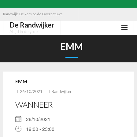
Ga
Randwijk. De kers op de Overbetuwe.
naar
De Randwijker
de
Altijd in de groei
inhoud
EMM
EMM
26/10/2021
Randwijker
WANNEER
26/10/2021
19:00 - 23:00