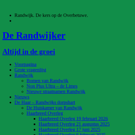
Ga
naar
Randwijk. De kers op de Overbetuwe.
de
inhoud
De Randwijker
Altijd in de groei
Voorpagina
Grote vragenlijst
Randwijk
Bomen van Randwijk
Non Plus Ultra – de Limes
Nieuwe straatnamen Randwijk
Nieuws
De Haar – Randwijks dorpshart
De Huiskamer van Randwijk
Haarbreed Overleg
Haarbreed Overleg 19 februari 2026
Haarbreed Overleg 21 augustus 2025
Haarbreed Overleg 17 juni 2025
Haarbreed Overleg 6 februari 2025