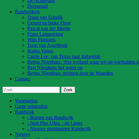
De Achtertuin
Dorpsraad
Randwijkers
Truus van Schaijk
Gerard en Ineke Floor
Pascal van der Meijde
Frans Latupeirissa
Wim Florissen
Toon van Asseldonk
Ilonka Varga:
Carrie Lee, van Texas naar Indoornik
Bertus Nijenhuis: ‘Het weiland waar wij op voetbalden k
Bert Nijenhuis: het water op
Bertus Nijenhuis: struinen door de Waarden
Contact
Voorpagina
Grote vragenlijst
Randwijk
- Bomen van Randwijk
- Non Plus Ultra – de Limes
- Nieuwe straatnamen Randwijk
Nieuws