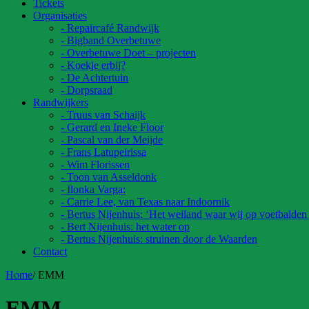
Tickets
Organisaties
- Repaircafé Randwijk
- Bigband Overbetuwe
- Overbetuwe Doet – projecten
- Koekje erbij?
- De Achtertuin
- Dorpsraad
Randwijkers
- Truus van Schaijk
- Gerard en Ineke Floor
- Pascal van der Meijde
- Frans Latupeirissa
- Wim Florissen
- Toon van Asseldonk
- Ilonka Varga:
- Carrie Lee, van Texas naar Indoornik
- Bertus Nijenhuis: ‘Het weiland waar wij op voetbalden
- Bert Nijenhuis: het water op
- Bertus Nijenhuis: struinen door de Waarden
Contact
Home
/
EMM
EMM