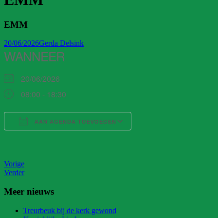
EMM
20/06/2026
Gerda Delsink
WANNEER
20/06/2026
08:00 - 18:30
AAN AGENDA TOEVOEGEN
Download ICS
Google Calendar
iCalendar
Office 365
Outlook Live
Vorige
Verder
Meer nieuws
Treurbeuk bij de kerk gewond