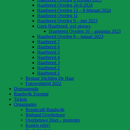
Haarbreed Overleg 26-9-2024
Haarbreed Overleg 12 – 8 februari 2024
Haarbreed Overleg 11
Haarbreed Overleg 9 – mei 2023
Geen Haarbreed, wel nieuws
Haarbreed Overleg 10 – augustus 2023
Haarbreed Overleg 8 – januari 2023
Haarbreed 7
Haarbreed 6
Haarbreed 5
Haarbreed 4
Haarbreed 3
Haarbreed 2
Haarbreed 1
Bestuur Stichting De Haar
Fotowedstrijd 2022
Dorpsagenda
Randwijk Zoemmt
Tickets
Organisaties
Repaircafé Randwijk
Bigband Overbetuwe
Overbetuwe Doet – projecten
Koekje erbij?