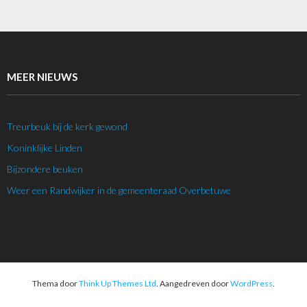
MEER NIEUWS
Treurbeuk bij de kerk gewond
Koninklijke Linden
Bijzondere beuken
Weer een Randwijker in de gemeenteraad Overbetuwe
Thema door
Think Up Themes Ltd
. Aangedreven door
WordPress
.