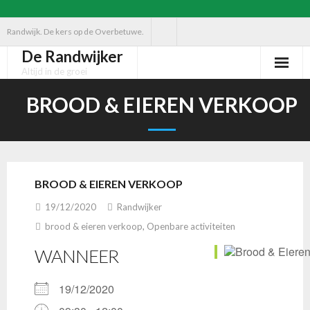
Ga
Randwijk. De kers op de Overbetuwe.
naar
De Randwijker
de
Altijd in de groei
inhoud
BROOD & EIEREN VERKOOP
BROOD & EIEREN VERKOOP
19/12/2020
Randwijker
brood & eieren verkoop
,
Openbare activiteiten
WANNEER
19/12/2020