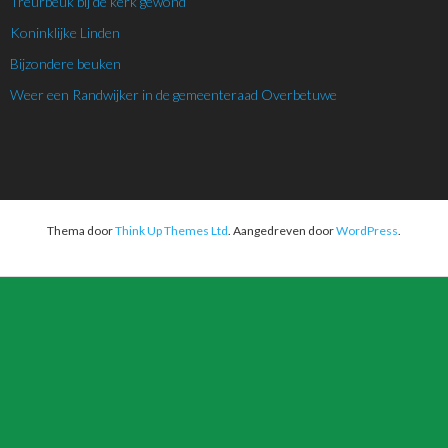
Treurbeuk bij de kerk gewond
Koninklijke Linden
Bijzondere beuken
Weer een Randwijker in de gemeenteraad Overbetuwe
Thema door
Think Up Themes Ltd
. Aangedreven door
WordPress
.