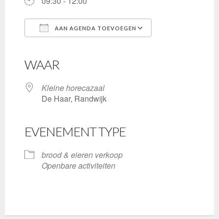
09:30 - 12:00
AAN AGENDA TOEVOEGEN
Download ICS
Google Calendar
iCalendar
Office 365
Outlook Live
WAAR
Kleine horecazaal
De Haar, Randwijk
EVENEMENT TYPE
brood & eieren verkoop
Openbare activiteiten