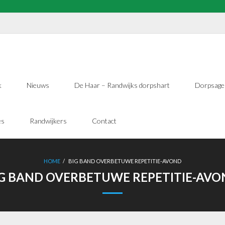
k
Nieuws
De Haar – Randwijks dorpshart
Dorpsage
es
Randwijkers
Contact
HOME
/
BIG BAND OVERBETUWE REPETITIE-AVOND
G BAND OVERBETUWE REPETITIE-AV