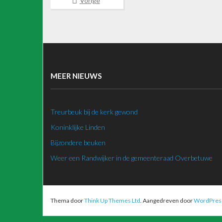
Vorige
MEER NIEUWS
Treurbeuk bij de kerk gewond
Koninklijke Linden
Bijzondere beuken
Weer een Randwijker in de gemeenteraad Overbetuwe
Thema door
Think Up Themes Ltd
. Aangedreven door
WordPres