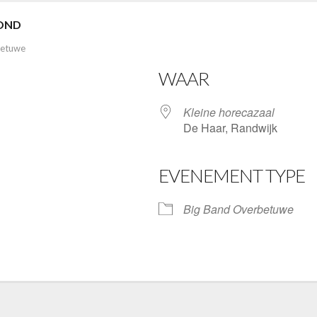
VOND
betuwe
WAAR
Kleine horecazaal
De Haar, Randwijk
EVENEMENT TYPE
gle Calendar
iCalendar
Big Band Overbetuwe